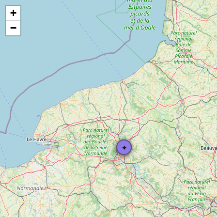
+
−
✝
✦