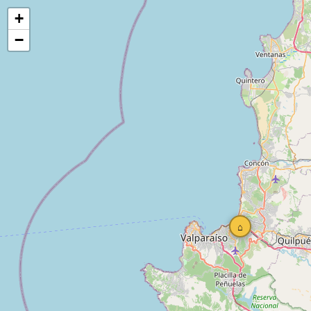
+
−
⌂