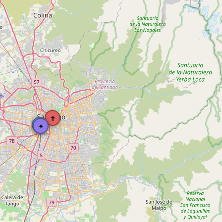
✝
⛪
✦