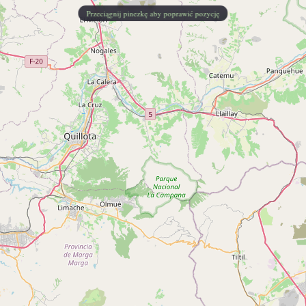
Przeciągnij pinezkę aby poprawić pozycję