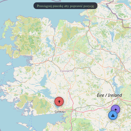
Przeciągnij pinezkę aby poprawić pozycję
✝
✦
⛪