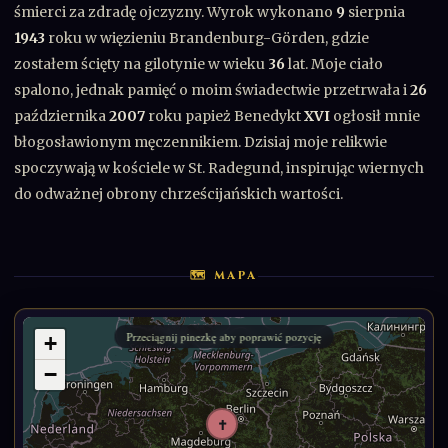
śmierci za zdradę ojczyzny. Wyrok wykonano
9
sierpnia
1943
roku w więzieniu Brandenburg-Görden, gdzie
zostałem ścięty na gilotynie w wieku
36
lat. Moje ciało
spalono, jednak pamięć o moim świadectwie przetrwała i
26
października
2007
roku papież Benedykt
XVI
ogłosił mnie
błogosławionym męczennikiem. Dzisiaj moje relikwie
spoczywają w kościele w St. Radegund, inspirując wiernych
do odważnej obrony chrześcijańskich wartości.
🗺 MAPA