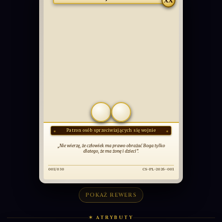
PODSTAWOWA
​Bł. Franz Jägerstätter
XX
COMMUNIO
SANCTORUM
OBCOWANIE ŚWIĘTYCH
POKAŻ REWERS
✶ ATRYBUTY