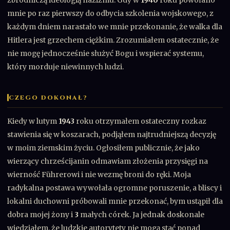
zbrodniczą ideologią nazizmu. Gdy w
1940
roku powołano
mnie po raz pierwszy do odbycia szkolenia wojskowego, z
każdym dniem narastało we mnie przekonanie, że walka dla
Hitlera jest grzechem ciężkim. Zrozumiałem ostatecznie, że
nie mogę jednocześnie służyć Bogu i wspierać systemu,
który morduje niewinnych ludzi.
CZEGO DOKONAŁ?
Kiedy w lutym
1943
roku otrzymałem ostateczny rozkaz
stawienia się w koszarach, podjąłem najtrudniejszą decyzję
w moim ziemskim życiu. Ogłosiłem publicznie, że jako
wierzący chrześcijanin odmawiam złożenia przysięgi na
wierność Führerowi i nie wezmę broni do ręki. Moja
radykalna postawa wywołała ogromne poruszenie, a bliscy i
lokalni duchowni próbowali mnie przekonać, bym ustąpił dla
dobra mojej żony i
3
małych córek. Ja jednak doskonale
wiedziałem, że ludzkie autorytety nie mogą stać ponad