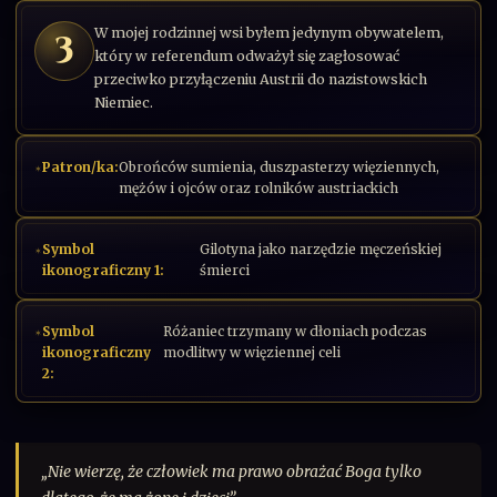
W mojej rodzinnej wsi byłem jedynym obywatelem,
3
który w referendum odważył się zagłosować
przeciwko przyłączeniu Austrii do nazistowskich
Niemiec.
Patron/ka:
Obrońców sumienia, duszpasterzy więziennych,
mężów i ojców oraz rolników austriackich
Symbol
Gilotyna jako narzędzie męczeńskiej
ikonograficzny 1:
śmierci
Symbol
Różaniec trzymany w dłoniach podczas
ikonograficzny
modlitwy w więziennej celi
2:
„Nie wierzę, że człowiek ma prawo obrażać Boga tylko