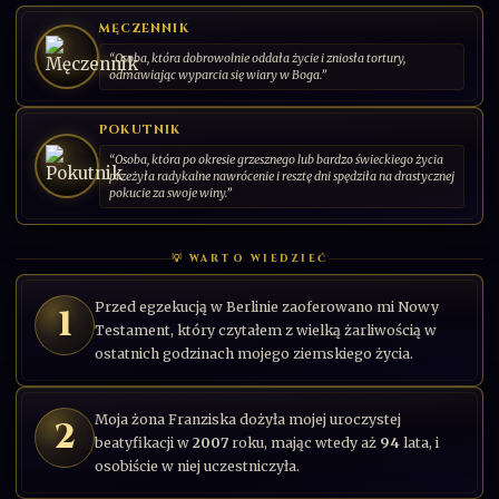
Patron osób sprzeciwiających się wojnie
DODAJ KARTĘ
MĘCZENNIK
“Osoba, która dobrowolnie oddała życie i zniosła tortury,
„Nie wierzę, że człowiek ma prawo obrażać Boga tylko
odmawiając wyparcia się wiary w Boga.”
dlatego, że ma żonę i dzieci”.
POKUTNIK
001/030
CS-PL-2026-00
SERIA: ŚWIĘCI PAŃSCY | 2026 | POLSKA
“Osoba, która po okresie grzesznego lub bardzo świeckiego życia
przeżyła radykalne nawrócenie i resztę dni spędziła na drastycznej
pokucie za swoje winy.”
💡 WARTO WIEDZIEĆ
Przed egzekucją w Berlinie zaoferowano mi Nowy
1
Testament, który czytałem z wielką żarliwością w
ostatnich godzinach mojego ziemskiego życia.
Moja żona Franziska dożyła mojej uroczystej
2
beatyfikacji w
2007
roku, mając wtedy aż
94
lata, i
osobiście w niej uczestniczyła.