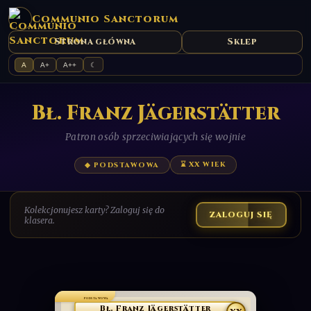
Communio Sanctorum
Strona główna
Sklep
A
A+
A++
☾
​Bł. Franz Jägerstätter
Patron osób sprzeciwiających się wojnie
⌛ XX WIEK
◆ PODSTAWOWA
Kolekcjonujesz karty? Zaloguj się do
ZALOGUJ SIĘ
klasera.