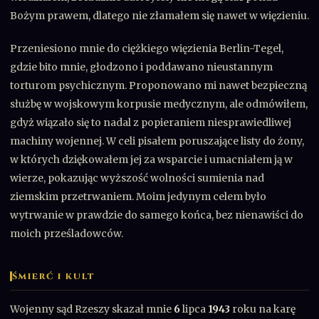
Bożym prawem, dlatego nie złamałem się nawet w więzieniu.
Przeniesiono mnie do ciężkiego więzienia Berlin-Tegel,
gdzie bito mnie, głodzono i poddawano nieustannym
torturom psychicznym. Proponowano mi nawet bezpieczną
służbę w wojskowym korpusie medycznym, ale odmówiłem,
gdyż wiązało się to nadal z popieraniem niesprawiedliwej
machiny wojennej. W celi pisałem poruszające listy do żony,
w których dziękowałem jej za wsparcie i umacniałem ją w
wierze, pokazując wyższość wolności sumienia nad
ziemskim przetrwaniem. Moim jedynym celem było
wytrwanie w prawdzie do samego końca, bez nienawiści do
moich prześladowców.
ŚMIERĆ I KULT
Wojenny sąd Rzeszy skazał mnie
6
lipca
1943
roku na karę