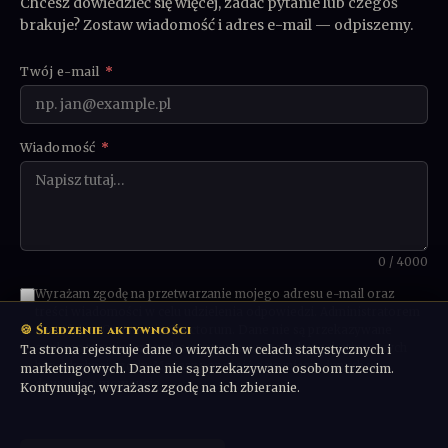
Chcesz dowiedzieć się więcej, zadać pytanie lub czegoś
brakuje? Zostaw wiadomość i adres e-mail — odpiszemy.
Twój e-mail
*
Wiadomość
*
0 / 4000
Wyrażam zgodę na przetwarzanie mojego adresu e-mail oraz
treści wiadomości w celu udzielenia odpowiedzi. Administratorem
🍪 Śledzenie aktywności
danych jest Communio Sanctorum. Dane nie są przekazywane
osobom trzecim ani wykorzystywane w celach marketingowych
Ta strona rejestruje dane o wizytach w celach statystycznych i
bez odrębnej zgody. Możesz poprosić o usunięcie danych w
marketingowych. Dane nie są przekazywane osobom trzecim.
dowolnym momencie.
Kontynuując, wyrażasz zgodę na ich zbieranie.