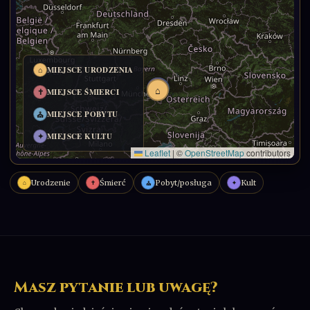
Urodzenie
Śmierć
Pobyt/posługa
Kult
⌂
✝
✦
⛪
Masz pytanie lub uwagę?