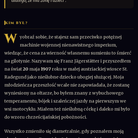
dlatego, że ma żonę i dzieci”.
KIM BYŁ?
W
yobraź sobie, że stajesz sam przeciwko potężnej
machinie wojennej nienawistnego imperium,
wiedząc, że cena za wierność własnemu sumieniu to śmierć
na gilotynie. Nazywam się Franz Jägerstätter i przyszedłem
na świat
20
maja
1907
roku w małej austriackiej wiosce St.
Radegund jako nieślubne dziecko ubogiej służącej. Moja
młodzieńcza przeszłość wcale nie zapowiadała, że zostanę
wyniesiony na ołtarze, bo byłem znany z wybuchowego
temperamentu, bójek i szaleńczej jazdy na pierwszym we
wsi motocyklu. Miałem też nieślubną córkę i daleko mi było
do wzoru chrześcijańskiej pobożności.
Wszystko zmieniło się diametralnie, gdy poznałem moją