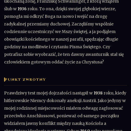
ukochaną żonę, Franziskę Schwaninger, z którą wziąłem
ślub w
1936
roku. To ona, dzięki swojej głębokiej wierze,
pomogła mi odkryć Boga na nowo i wejść na drogę
radykalnej przemiany duchowej. Zaczęliśmy wspólnie
codziennie uczestniczyć we Mszy świętej, a ja podjąłem
obowiązki kościelnego w naszej parafii, spędzając długie
godziny na modlitwie i czytaniu Pisma Świętego. Czy
potrafisz sobie wyobrazić, że ten dawny awanturnik stał się
człowiekiem gotowym oddać życie za Chrystusa?
PUNKT ZWROTNY
Prawdziwy test mojej dojrzałości nastąpił w
1938
roku, kiedy
hitlerowskie Niemcy dokonały aneksji Austrii. Jako jedyny w
mojej rodzinnej miejscowości miałem odwagę zagłosować
przeciwko Anschlussowi, ponieważ od samego początku
widziałem jawny konflikt między nauką Kościoła a