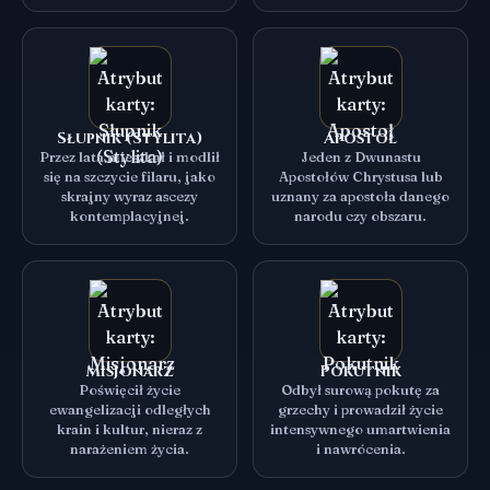
Słupnik (Stylita)
Apostoł
Przez lata mieszkał i modlił
Jeden z Dwunastu
się na szczycie filaru, jako
Apostołów Chrystusa lub
skrajny wyraz ascezy
uznany za apostoła danego
kontemplacyjnej.
narodu czy obszaru.
Misjonarz
Pokutnik
Poświęcił życie
Odbył surową pokutę za
ewangelizacji odległych
grzechy i prowadził życie
krain i kultur, nieraz z
intensywnego umartwienia
narażeniem życia.
i nawrócenia.