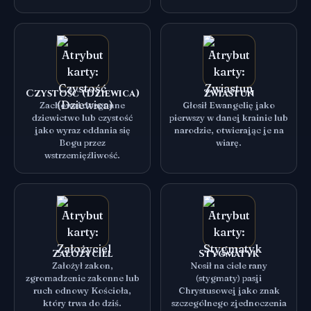
Czystość (Dziewica)
Zwiastun
Zachował dozgonne
Głosił Ewangelię jako
dziewictwo lub czystość
pierwszy w danej krainie lub
jako wyraz oddania się
narodzie, otwierając je na
Bogu przez
wiarę.
wstrzemięźliwość.
Założyciel
Stygmatyk
Założył zakon,
Nosił na ciele rany
zgromadzenie zakonne lub
(stygmaty) pasji
ruch odnowy Kościoła,
Chrystusowej jako znak
który trwa do dziś.
szczególnego zjednoczenia