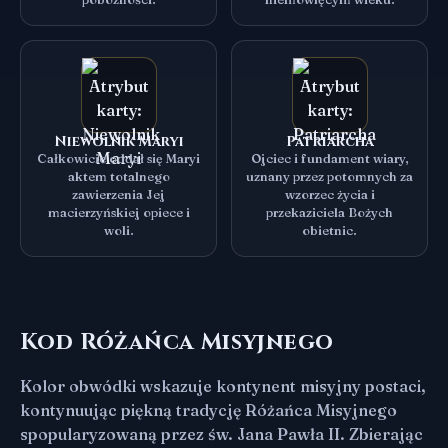
Niewolnik Maryi
Patriarcha
Całkowicie oddał się Maryi
Ojciec i fundament wiary,
aktem totalnego
uznany przez potomnych za
zawierzenia Jej
wzorzec życia i
macierzyńskiej opiece i
przekaziciela Bożych
woli.
obietnic.
Kod Różańca Misyjnego
Kolor obwódki wskazuje kontynent misyjny postaci,
kontynuując piękną tradycję Różańca Misyjnego
spopularyzowaną przez św. Jana Pawła II. Zbierając