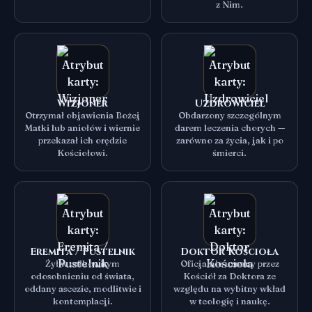
z Nim.
Wizjoner
Uzdrowiciel
Otrzymał objawienia Bożej
Obdarzony szczególnym
Matki lub aniołów i wiernie
darem leczenia chorych —
przekazał ich orędzie
zarówno za życia, jak i po
Kościołowi.
śmierci.
Eremita / Pustelnik
Doktor Kościoła
Żył w całkowitym
Oficjalnie uznany przez
odosobnieniu od świata,
Kościół za Doktora ze
oddany ascezie, modlitwie i
względu na wybitny wkład
kontemplacji.
w teologię i naukę.