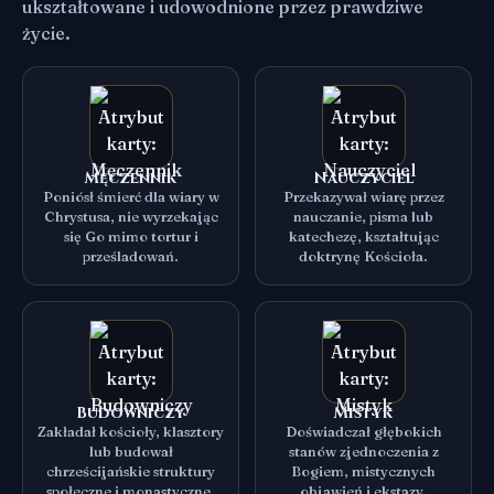
ukształtowane i udowodnione przez prawdziwe
życie.
Męczennik
Nauczyciel
Poniósł śmierć dla wiary w
Przekazywał wiarę przez
Chrystusa, nie wyrzekając
nauczanie, pisma lub
się Go mimo tortur i
katechezę, kształtując
prześladowań.
doktrynę Kościoła.
Budowniczy
Mistyk
Zakładał kościoły, klasztory
Doświadczał głębokich
lub budował
stanów zjednoczenia z
chrześcijańskie struktury
Bogiem, mistycznych
społeczne i monastyczne.
objawień i ekstazy.