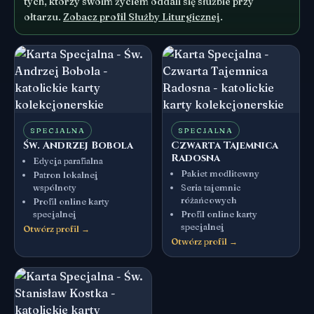
tych, którzy swoim życiem oddali się służbie przy
ołtarzu.
Zobacz profil Służby Liturgicznej
.
SPECJALNA
SPECJALNA
Św. Andrzej Bobola
Czwarta Tajemnica
Radosna
Edycja parafialna
Pakiet modlitewny
Patron lokalnej
wspólnoty
Seria tajemnic
różańcowych
Profil online karty
specjalnej
Profil online karty
specjalnej
Otwórz profil →
Otwórz profil →