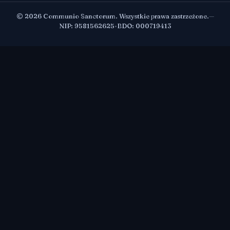
© 2026 Communio Sanctorum. Wszystkie prawa zastrzeżone.
—
NIP: 9581562625
•
BDO: 000719413