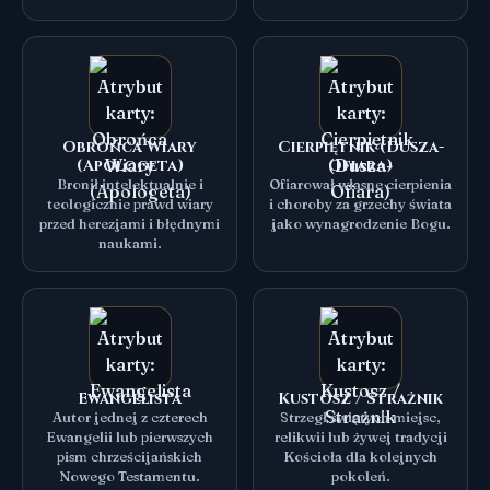
Obrońca Wiary
Cierpiętnik (Dusza-
(Apologeta)
Ofiara)
Bronił intelektualnie i
Ofiarował własne cierpienia
teologicznie prawd wiary
i choroby za grzechy świata
przed herezjami i błędnymi
jako wynagrodzenie Bogu.
naukami.
Ewangelista
Kustosz / Strażnik
Autor jednej z czterech
Strzegł świętych miejsc,
Ewangelii lub pierwszych
relikwii lub żywej tradycji
pism chrześcijańskich
Kościoła dla kolejnych
Nowego Testamentu.
pokoleń.