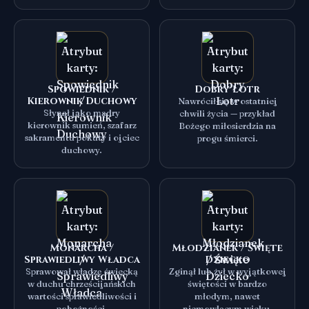
Spowiednik /
Dobry Łotr
Kierownik Duchowy
Nawrócił się w ostatniej
Słynął jako mądry
chwili życia — przykład
kierownik sumień, szafarz
Bożego miłosierdzia na
sakramentu pokuty i ojciec
progu śmierci.
duchowy.
Monarcha /
Młodzianek / Święte
Sprawiedliwy Władca
Dziecko
Sprawował władzę świecką
Zginął lub żył w wyjątkowej
w duchu chrześcijańskich
świętości w bardzo
wartości sprawiedliwości i
młodym, nawet
pobożności.
niemowlęcym wieku.