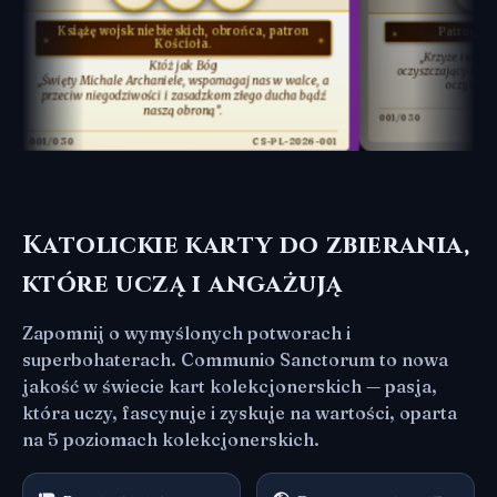
siążę wojsk niebieskich, obrońca, patron
Patron lotników, astro
Kościoła.
„Krzyże i utrapienia na tym św
Któż jak Bóg
oczyszczający ogień. Ten, kto w ni
ty Michale Archaniele, wspomagaj nas w walce, a
oczyszczony jak złoto w 
ciw niegodziwości i zasadzkom złego ducha bądź
naszą obroną”.
001/030
0
CS-PL-2026-001
Katolickie karty do zbierania,
które uczą i angażują
Zapomnij o wymyślonych potworach i
superbohaterach. Communio Sanctorum to nowa
jakość w świecie kart kolekcjonerskich — pasja,
która uczy, fascynuje i zyskuje na wartości, oparta
na 5 poziomach kolekcjonerskich.