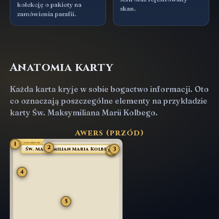
kolekcję o pakiety na
skan.
zamówienia parafii.
Anatomia karty
Każda karta kryje w sobie bogactwo informacji. Oto
co oznaczają poszczególne elementy na przykładzie
karty Św. Maksymiliana Marii Kolbego.
Awers (przód)
1
PODSTAWOWA
2
3
Św. Maksymilian Maria Kolbe
XIX
4
5