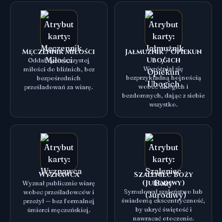
Męczennik Miłości
Jałmużnik / Opiekun
Ubogich
Oddał życie z czystej
Wyróżniał się
miłości do bliźnich, bez
bezprzykładną hojnością
bezpośrednich
wobec ubogich i
prześladowań za wiarę.
bezdomnych, dając z siebie
wszystko.
Wyznawca
Szaleniec Boży
(Jurodiwy)
Wyznał publicznie wiarę
Symulował szaleństwo lub
wobec prześladowców i
świadomą ekscentryczność,
przeżył — bez formalnej
by ukryć świętość i
śmierci męczeńskiej.
nawracać otoczenie.