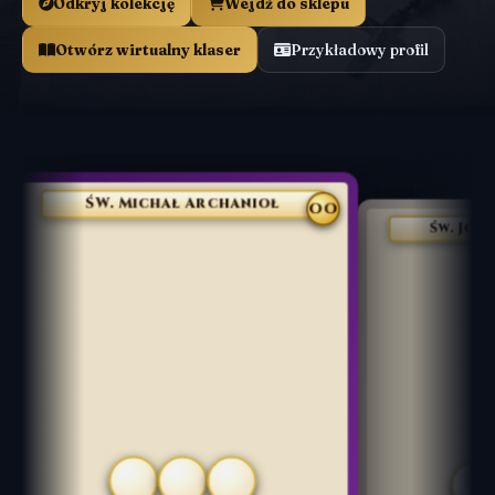
Odkryj kolekcję
Wejdź do sklepu
Otwórz wirtualny klaser
Przykładowy profil
ŚW. Michał Archanioł
OO
Św. Józef z Kup