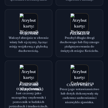
Wojownik
Pielgrzym
Walczył zbrojnie w obronie
Przebył długie drogi
wiary lub ojczyzny, łącząc
duchowego lub fizycznego
misję wojskową z głęboką
pielgrzymowania do
duchowością.
świętych miejsc Kościoła.
Pomocnik
Cudotwórca
(Orędownik)
Przez jego wstawiennictwo
Jest czczony jako
lub dotyk dokonywały się
szczególny orędownik i
cudowne uzdrowienia i
pomocnik w ludzkich
niezwykłe zjawiska.
potrzebach i trudnościach.