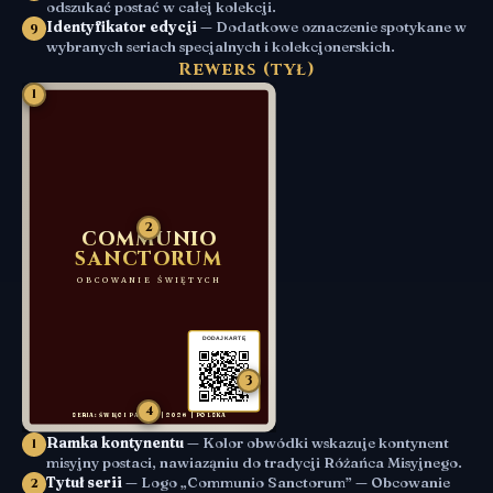
odszukać postać w całej kolekcji.
Identyfikator edycji
— Dodatkowe oznaczenie spotykane w
9
wybranych seriach specjalnych i kolekcjonerskich.
Rewers (tył)
1
2
COMMUNIO
SANCTORUM
OBCOWANIE ŚWIĘTYCH
DODAJ KARTĘ
3
4
SERIA: ŚWIĘCI PAŃSCY | 2026 | POLSKA
Ramka kontynentu
— Kolor obwódki wskazuje kontynent
1
misyjny postaci, nawiaząniu do tradycji Różańca Misyjnego.
Tytuł serii
— Logo „Communio Sanctorum” — Obcowanie
2