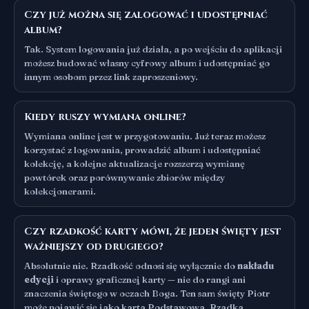
Czy już można się zalogować i udostępniać
album?
Tak. System logowania już działa, a po wejściu do aplikacji
możesz budować własny cyfrowy album i udostępniać go
innym osobom przez link zaproszeniowy.
Kiedy ruszy wymiana online?
Wymiana online jest w przygotowaniu. Już teraz możesz
korzystać z logowania, prowadzić album i udostępniać
kolekcję, a kolejne aktualizacje rozszerzą wymianę
powtórek oraz porównywanie zbiorów między
kolekcjonerami.
Czy rzadkość karty mówi, że jeden święty jest
ważniejszy od drugiego?
Absolutnie nie. Rzadkość odnosi się wyłącznie do
nakładu
edycji
i oprawy graficznej karty — nie do rangi ani
znaczenia świętego w oczach Boga. Ten sam święty Piotr
może pojawić się jako karta Podstawowa, Rzadka,