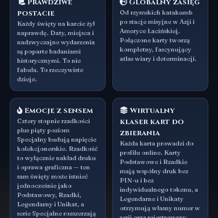
Prawdziwe
Globalny zasięg
postacie
Od rzymskich katakumb
po stacje misyjne w Azji i
Każdy święty na karcie żył
Ameryce Łacińskiej.
naprawdę. Daty, miejsca i
Połączone karty tworzą
nadzwyczajne wydarzenia
kompletny, fascynujący
są poparte badaniami
atlas wiary i determinacji.
historycznymi. To nie
fabuła. To rzeczywiste
dzieje.
Emocje z sensem
Wirtualny
Cztery stopnie rzadkości
klaser kart do
plus piąty poziom
zbierania
Specjalny budują napięcie
Każda karta prowadzi do
kolekcjonerskie. Rzadkość
profilu online. Karty
to wyłącznie nakład druku
Podstawowe i Rzadkie
i oprawa graficzna — ten
mają wspólny druk bez
sam święty może istnieć
PIN-u i bez
jednocześnie jako
indywidualnego tokenu, a
Podstawowy, Rzadki,
Legendarne i Unikaty
Legendarny i Unikat, a
otrzymują własny numer w
serie Specjalne rozszerzają
serii oraz rejestrowany