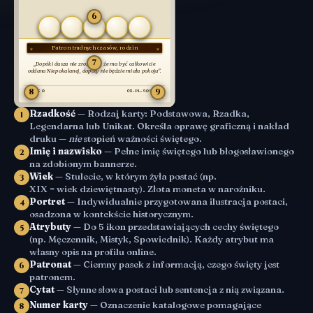
6
Patron trudnych czasów, rodzin
7
„Dopóki dusza nie zrozumie, że ma być całkowicie
oddana Niepokalanej, dopóty nie będzie miała pokoju”.
8
9
001/030
CS-PL-2026-001
Rzadkość
— Rodzaj karty: Podstawowa, Rzadka,
1
Legendarna lub Unikat. Określa oprawę graficzną i nakład
druku —
nie
stopień ważności świętego.
Imię i nazwisko
— Pełne imię świętego lub błogosławionego
2
na zdobionym bannerze.
Wiek
— Stulecie, w którym żyła postać (np.
3
XIX = wiek dziewiętnasty). Złota moneta w narożniku.
Portret
— Indywidualnie przygotowana ilustracja postaci,
4
osadzona w kontekście historycznym.
Atrybuty
— Do 5 ikon przedstawiających cechy świętego
5
(np. Męczennik, Mistyk, Spowiednik). Każdy atrybut ma
własny opis na profilu online.
Patronat
— Ciemny pasek z informacją, czego święty jest
6
patronem.
Cytat
— Słynne słowa postaci lub sentencja z nią związana.
7
Numer karty
— Oznaczenie katalogowe pomagające
8