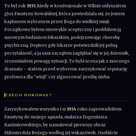
To był rok
1933
, kiedy w konfesjonale w Wilnie usłyszałem
głos Faustyny Kowalskiej, która powiedziała mi, że jestem
kapłanem wybranym przez Boga do wielkiej misji.
Początkowo byłem niezwykle sceptyczny i poddałem ją
surowym badaniom lekarskim, podejrzewając chorobę
psychiczną. Dopiero gdy lekarze potwierdzili jej pełną
poczytalność, a ja sam zacząłem zagłębiać się w jej dziennik,
zrozumiałem powagę sytuacji. To była scena jak z mocnego
dramatu – stałem przed wyborem: zaryzykować reputację
profesora dla "wizji" czy zignorować prośbę nieba.
CZEGO DOKONAŁ?
Zaryzykowałem wszystko i w
1934
roku zaprowadziłem
Faustynę do mojego sąsiada, malarza Eugeniusza
Kazimirowskiego, by namalował pierwszy obraz
Miłosierdzia Bożego według jej wskazówek. Osobiście