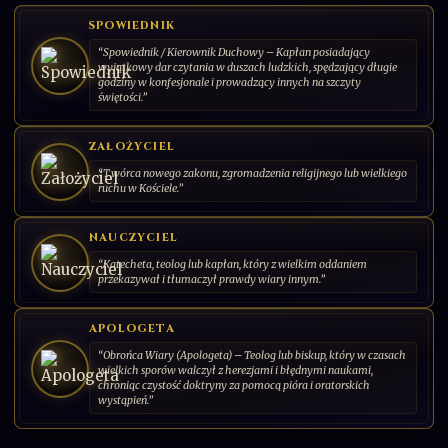
Patron spowiedników
DODAJ KARTĘ
SPOWIEDNIK
“Spowiednik / Kierownik Duchowy – Kapłan posiadający
"Zaufanie jest kluczem do serca Bożego".
wyjątkowy dar czytania w duszach ludzkich, spędzający długie
godziny w konfesjonale i prowadzący innych na szczyty
świętości.”
001/030
CS-PL-2026-00
SERIA: ŚWIĘCI PAŃSCY | 2026 | POLSKA
ZAŁOŻYCIEL
“Twórca nowego zakonu, zgromadzenia religijnego lub wielkiego
ruchu w Kościele.”
NAUCZYCIEL
“Katecheta, teolog lub kapłan, który z wielkim oddaniem
przekazywał i tłumaczył prawdy wiary innym.”
APOLOGETA
“Obrońca Wiary (Apologeta) – Teolog lub biskup, który w czasach
wielkich sporów walczył z herezjami i błędnymi naukami,
chroniąc czystość doktryny za pomocą pióra i oratorskich
wystąpień.”