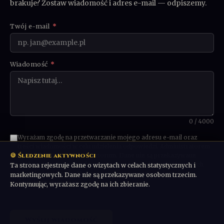
brakuje? Zostaw wiadomość i adres e-mail — odpiszemy.
Twój e-mail
*
Wiadomość
*
0 / 4000
Wyrażam zgodę na przetwarzanie mojego adresu e-mail oraz
treści wiadomości w celu udzielenia odpowiedzi. Administratorem
🍪 Śledzenie aktywności
danych jest Communio Sanctorum. Dane nie są przekazywane
osobom trzecim ani wykorzystywane w celach marketingowych
Ta strona rejestruje dane o wizytach w celach statystycznych i
bez odrębnej zgody. Możesz poprosić o usunięcie danych w
marketingowych. Dane nie są przekazywane osobom trzecim.
dowolnym momencie.
Kontynuując, wyrażasz zgodę na ich zbieranie.
Wyślij wiadomość