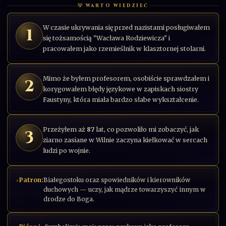
💡 WARTO WIEDZIEĆ
W czasie ukrywania się przed nazistami posługiwałem
1
się tożsamością "Wacława Rodziewicza" i
pracowałem jako rzemieślnik w klasztornej stolarni.
Mimo że byłem profesorem, osobiście sprawdzałem i
2
korygowałem błędy językowe w zapiskach siostry
Faustyny, która miała bardzo słabe wykształcenie.
Przeżyłem aż
87
lat, co pozwoliło mi zobaczyć, jak
3
ziarno zasiane w Wilnie zaczyna kiełkować w sercach
ludzi po wojnie.
Patron:
Białegostoku oraz spowiedników i kierowników
duchowych — uczy, jak mądrze towarzyszyć innym w
drodze do Boga.