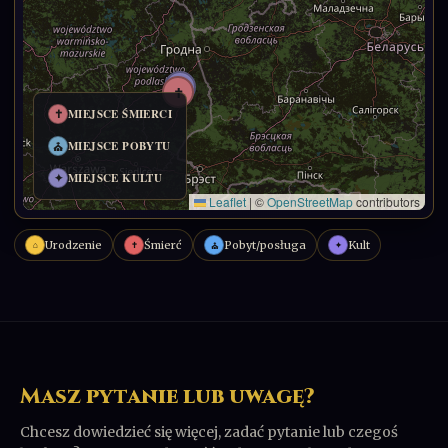
Urodzenie
Śmierć
Pobyt/posługa
Kult
⌂
✝
✦
⛪
Masz pytanie lub uwagę?
Chcesz dowiedzieć się więcej, zadać pytanie lub czegoś