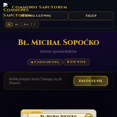
Communio Sanctorum
Strona główna
Sklep
A
A+
A++
☾
Bł. Michał Sopoćko
Patron spowiedników
⌛ XIX WIEK
◆ PODSTAWOWA
Kolekcjonujesz karty? Zaloguj się do
ZALOGUJ SIĘ
klasera.