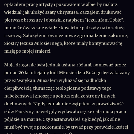
opłaciłem pracę artysty i pozowałem w albie, by malarz
wiedział, jak ułożyć szaty Chrystusa. Zacząłem drukować
pierwsze broszury i obrazki z napisem "Jezu, ufam Tobie",
mimo że ówczesne władze kościelne patrzyły na to z dużą
rezerwą. Założyłem również nowe zgromadzenie zakonne,
Siostry Jezusa Miłosiernego, które miały kontynuować tę
misję po mojej śmierci.
Moja droga nie była jednak usłana różami, ponieważ przez
ponad
20
lat oficjalny kult Miłosierdzia Bożego był zakazany
przez Watykan. Musiałem wykazać się nadludzką
cierpliwością, tłumacząc teologiczne podstawy tego
nabożeństwa i znosząc upokorzenia ze strony innych
duchownych. Nigdy jednak nie zwątpiłem w prawdziwość
słów Faustyny, nawet gdy wydawało się, że cała moja praca
pójdzie na marne. Czy zastanawiałeś się kiedyś, jak silne
musi być Twoje przekonanie, by trwać przy prawdzie, której