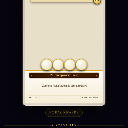
PODSTAWOWA
Bł. Michał Sopoćko
XIX
COMMUNIO
SANCTORUM
OBCOWANIE ŚWIĘTYCH
POKAŻ REWERS
✶ ATRYBUTY