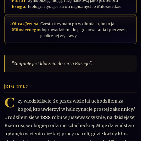
Pióro i
Symbolizują moją pracę naukową jako profesora
księga:
teologii i tysiące stron napisanych o Miłosierdziu.
Obraz Jezusa
Często trzymam go w dłoniach, bo to ja
Miłosiernego:
doprowadziłem do jego powstania i pierwszej
publicznej wystawy.
"Zaufanie jest kluczem do serca Bożego".
KIM BYŁ?
C
zy wiedzieliście, że przez wiele lat uchodziłem za
kogoś, kto uwierzył w halucynacje prostej zakonnicy?
Urodziłem się w
1888
roku w Juszewszczyźnie, na dzisiejszej
Białorusi, w ubogiej rodzinie szlacheckiej. Moje dzieciństwo
upłynęło w cieniu ciężkiej pracy na roli, gdzie każdy kłos