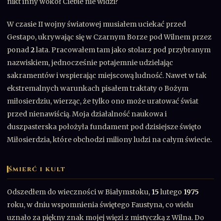
nikt inny wokół Ciebie nie widzi?
W czasie II wojny światowej musiałem uciekać przed
Gestapo, ukrywając się w Czarnym Borze pod Wilnem przez
ponad
2
lata. Pracowałem tam jako stolarz pod przybranym
nazwiskiem, jednocześnie potajemnie udzielając
sakramentów i wspierając miejscową ludność. Nawet w tak
ekstremalnych warunkach pisałem traktaty o Bożym
miłosierdziu, wierząc, że tylko ono może uratować świat
przed nienawiścią. Moja działalność naukowa i
duszpasterska położyła fundament pod dzisiejsze święto
Miłosierdzia, które obchodzi miliony ludzi na całym świecie.
ŚMIERĆ I KULT
Odszedłem do wieczności w Białymstoku,
15
lutego
1975
roku, w dniu wspomnienia świętego Faustyna, co wielu
uznało za piękny znak mojej więzi z mistyczką z Wilna. Do