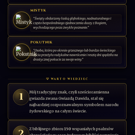
MISTYK
“Święty obdarzony łaską głębokiego, nadnaturalnego i
często bezpośredniego zjednoczenia duszy z Bogiem,
wychodzącego poza zwykłe poznanie.”
POKUTNIK
“Osoba, która po okresie grzesznego lub bardzo świeckiego
życia przeżyła radykalne nawrócenie i resztę dni spędziła na
drastycznej pokucie za swoje winy.”
💡 WARTO WIEDZIEĆ
Mój tradycyjny znak, czyli sześcioramienna
1
gwiazda zwana Gwiazdą Dawida, stał się
najbardziej rozpoznawalnym symbolem narodu
żydowskiego na całym świecie.
Z biblijnego zbioru
150
wspaniałych psalmów
2