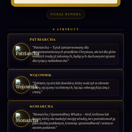
POKAŻ REWERS
✶ ATRYBUTY
PATRIARCHA
“Patriarcha – Tytuł zarezerwowany dla
starotestamentowych przodków Chrystusa, ale też dla głów
wielkich tradycji zakonnych, będących duchowymi ojcami
dla tysięcy naśladowców.”
WOJOWNIK
“Żołnierz, rycerz lub dowódca, który walczył w obronie
wiary, ojczyzny i uciśnionych, łącząc odwagę fizyczną z
cnotą.”
MONARCHA
“Monarcha / Sprawiedliwy Władca – Król, królowa lub
książę, który nie nadużył swojej władzy, lecz potraktował ją
jako służbę poddanym, krzewiąc sprawiedliwość i wiarę w
swoim państwie.”