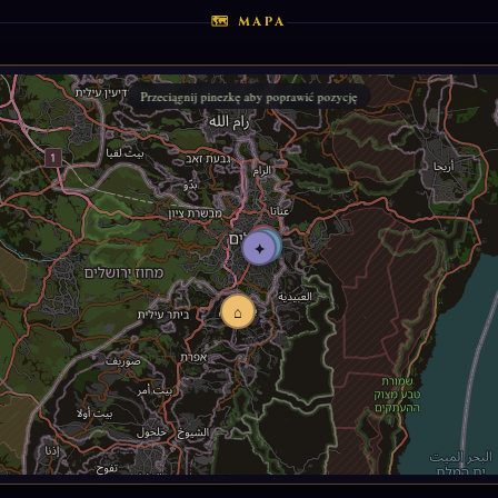
🗺 MAPA