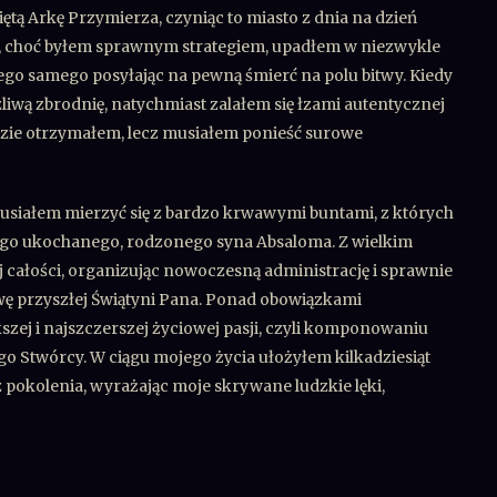
ętą Arkę Przymierza, czyniąc to miasto z dnia na dzień
y, choć byłem sprawnym strategiem, upadłem w niezwykle
jego samego posyłając na pewną śmierć na polu bitwy. Kiedy
liwą zbrodnię, natychmiast zalałem się łzami autentycznej
dzie otrzymałem, lecz musiałem ponieść surowe
usiałem mierzyć się z bardzo krwawymi buntami, z których
ego ukochanego, rodzonego syna Absaloma. Z wielkim
całości, organizując nowoczesną administrację i sprawnie
ę przyszłej Świątyni Pana. Ponad obowiązkami
zej i najszczerszej życiowej pasji, czyli komponowaniu
go Stwórcy. W ciągu mojego życia ułożyłem kilkadziesiąt
pokolenia, wyrażając moje skrywane ludzkie lęki,