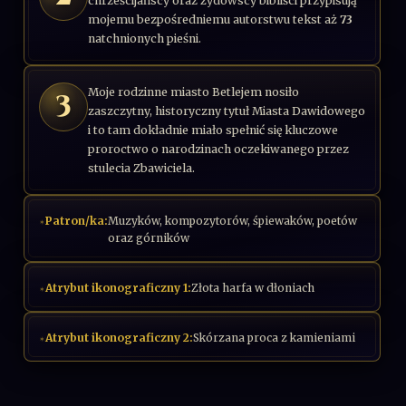
chrześcijańscy oraz żydowscy bibliści przypisują
mojemu bezpośredniemu autorstwu tekst aż
73
natchnionych pieśni.
Moje rodzinne miasto Betlejem nosiło
3
zaszczytny, historyczny tytuł Miasta Dawidowego
i to tam dokładnie miało spełnić się kluczowe
proroctwo o narodzinach oczekiwanego przez
stulecia Zbawiciela.
Patron/ka:
Muzyków, kompozytorów, śpiewaków, poetów
oraz górników
Atrybut ikonograficzny 1:
Złota harfa w dłoniach
Atrybut ikonograficzny 2:
Skórzana proca z kamieniami