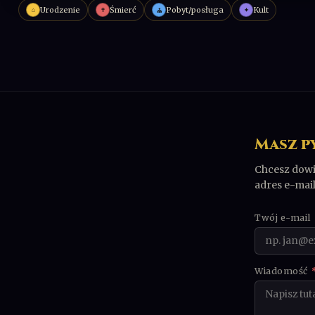
Urodzenie
Śmierć
Pobyt/posługa
Kult
⌂
✝
✦
⛪
Masz p
Chcesz dowie
adres e-mai
Twój e-mail
Wiadomość