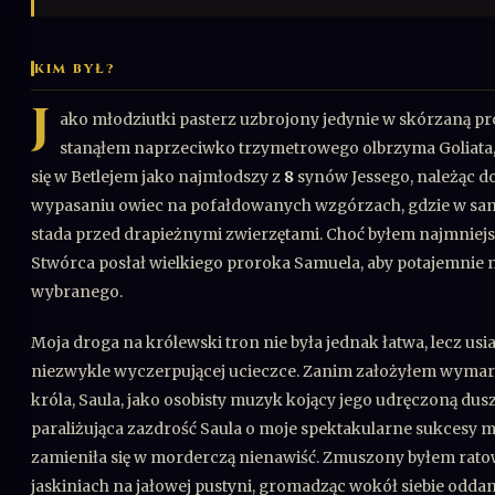
KIM BYŁ?
J
ako młodziutki pasterz uzbrojony jedynie w skórzaną pr
stanąłem naprzeciwko trzymetrowego olbrzyma Goliata, 
się w Betlejem jako najmłodszy z
8
synów Jessego, należąc d
wypasaniu owiec na pofałdowanych wzgórzach, gdzie w samo
stada przed drapieżnymi zwierzętami. Choć byłem najmniejsz
Stwórca posłał wielkiego proroka Samuela, aby potajemnie n
wybranego.
Moja droga na królewski tron nie była jednak łatwa, lecz u
niezwykle wyczerpującej ucieczce. Zanim założyłem wymar
króla, Saula, jako osobisty muzyk kojący jego udręczoną du
paraliżująca zazdrość Saula o moje spektakularne sukcesy 
zamieniła się w morderczą nienawiść. Zmuszony byłem rato
jaskiniach na jałowej pustyni, gromadząc wokół siebie odda