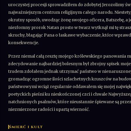
uroczystej procesji sprowadziłem do zdobytej Jerozolimy świ
najważniejszym centrum religijnym całego narodu. Niestet
okrutny sposób, uwodząc żonę swojego oficera, Batszebę, a 
niezłomny prorok Natan prosto w twarz wytknął mi tę strasz
skruchy, błagając Pana o łaskawe wybaczenie, które wpraw
konsekwencje.
Przez niemal całą resztę mojego królewskiego panowania m
zdecydowanie najbardziej bolesnym był zbrojny spisek moj
trudem zdołałem jednak utrzymać państwo w nienaruszonej 
gromadząc ogromne ilości szlachetnych kruszców na budow
państwowymi wciąż regularnie oddawałem się mojej najwięks
poetyckich pieśni ku nieskończonej czci i chwale Najwyższe
natchnionych psalmów, które nieustannie śpiewane są przez 
niezmierzone radości i upartą wierność.
ŚMIERĆ I KULT