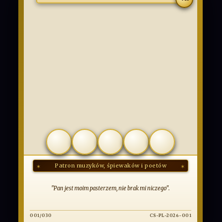
COMMUNIO
SANCTORUM
OBCOWANIE ŚWIĘTYCH
Patron muzyków, śpiewaków i poetów
DODAJ KARTĘ
"Pan jest moim pasterzem, nie brak mi niczego".
001/030
CS-PL-2026-001
SERIA: ŚWIĘCI PAŃSCY | 2026 | POLSKA