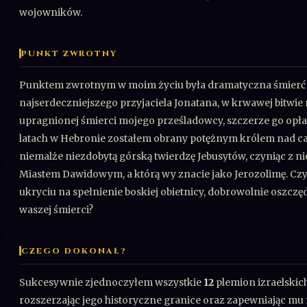
wojowników.
PUNKT ZWROTNY
Punktem zwrotnym w moim życiu była dramatyczna śmierć k
najserdeczniejszego przyjaciela Jonatana, w krwawej bitwie 
upragnionej śmierci mojego prześladowcy, szczerze go opła
latach w Hebronie zostałem obrany potężnym królem nad 
niemalże niezdobytą górską twierdzę Jebusytów, czyniąc z n
Miastem Dawidowym, a którą wy znacie jako Jerozolimę. Czy w
ukryciu na spełnienie boskiej obietnicy, dobrowolnie oszczę
waszej śmierci?
CZEGO DOKONAŁ?
Sukcesywnie zjednoczyłem wszystkie
12
plemion izraelskic
rozszerzając jego historyczne granice oraz zapewniając mu