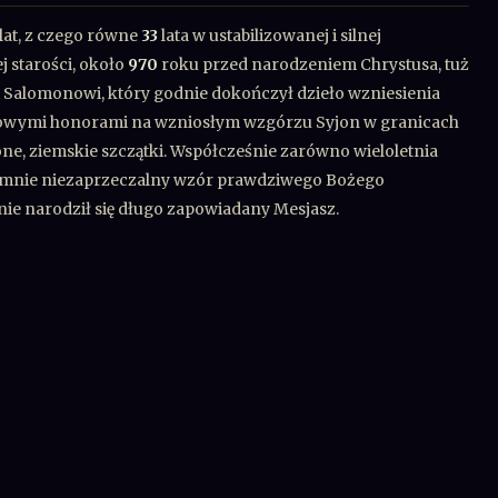
lat, z czego równe
33
lata w ustabilizowanej i silnej
j starości, około
970
roku przed narodzeniem Chrystusa, tuż
Salomonowi, który godnie dokończył dzieło wzniesienia
twowymi honorami na wzniosłym wzgórzu Syjon w granicach
one, ziemskie szczątki. Współcześnie zarówno wieloletnia
 we mnie niezaprzeczalny wzór prawdziwego Bożego
znie narodził się długo zapowiadany Mesjasz.