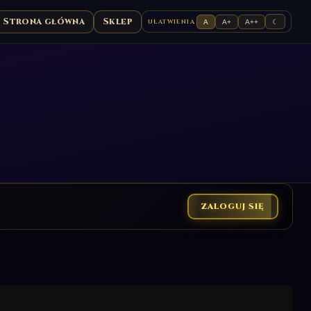
Strona główna
Sklep
UŁATWIENIA
A
A+
A++
☾
ZALOGUJ SIĘ