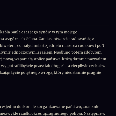
róla Saula oraz jego synów, w tym mojego
na wzgórzach Gilboa. Zamiast otwarcie radować się z
kiwałem, co natychmiast zjednało mi serca rodaków i po
7
całym zjednoczonym Izraelem. Niedługo potem zdobyłem
iej nową, wspaniałą stolicę państwa, którą dumnie nazwałem
y potrafilibyście przez tak długie lata cierpliwie czekać w
dzając życie potężnego wroga, który nieustannie pragnie
h w jedno doskonale zorganizowane państwo, znacznie
 niezwykle rzadki okres upragnionego pokoju. Następnie w