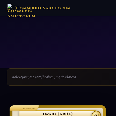
Communio Sanctorum
Kolekcjonujesz karty? Zaloguj się do klasera.
PODSTAWOWA
Dawid (Król)
-XI