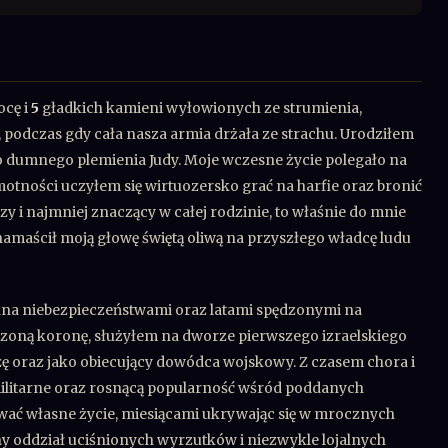
ocę i
5
gładkich kamieni wyłowionych ze strumienia,
podczas gdy cała nasza armia drżała ze strachu. Urodziłem
o dumnego plemienia Judy. Moje wczesne życie polegało na
tności uczyłem się wirtuozersko grać na harfie oraz bronić
y i najmniej znaczący w całej rodzinie, to właśnie do mnie
amaścił moją głowę świętą oliwą na przyszłego władcę ludu
siana niebezpieczeństwami oraz latami spędzonymi na
zoną koronę, służyłem na dworze pierwszego izraelskiego
szę oraz jako obiecujący dowódca wojskowy. Z czasem chora i
militarne oraz rosnącą popularność wśród poddanych
wać własne życie, miesiącami ukrywając się w mrocznych
ny oddział uciśnionych wyrzutków i niezwykle lojalnych