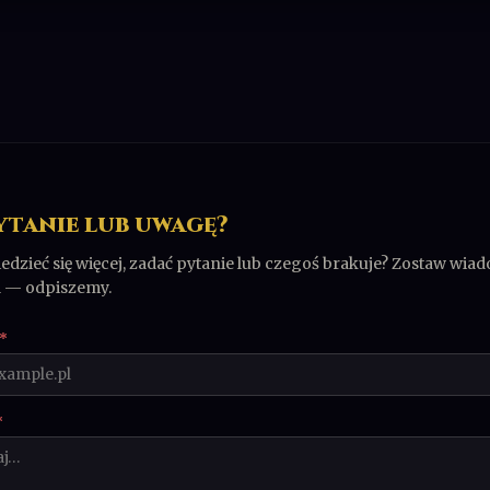
ytanie lub uwagę?
dzieć się więcej, zadać pytanie lub czegoś brakuje? Zostaw wiad
l — odpiszemy.
*
*