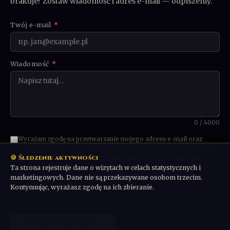
brakuje? Zostaw wiadomość i adres e-mail — odpiszemy.
Twój e-mail
*
Wiadomość
*
0 / 4000
Wyrażam zgodę na przetwarzanie mojego adresu e-mail oraz
treści wiadomości w celu udzielenia odpowiedzi. Administratorem
🍪 Śledzenie aktywności
danych jest Communio Sanctorum. Dane nie są przekazywane
osobom trzecim ani wykorzystywane w celach marketingowych
Ta strona rejestruje dane o wizytach w celach statystycznych i
bez odrębnej zgody. Możesz poprosić o usunięcie danych w
marketingowych. Dane nie są przekazywane osobom trzecim.
dowolnym momencie.
Kontynuując, wyrażasz zgodę na ich zbieranie.
Wyślij wiadomość