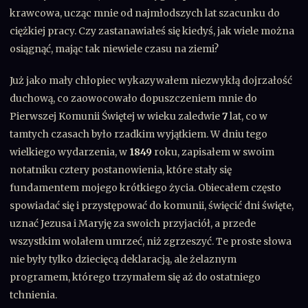
krawcowa, ucząc mnie od najmłodszych lat szacunku do
ciężkiej pracy. Czy zastanawiałeś się kiedyś, jak wiele można
osiągnąć, mając tak niewiele czasu na ziemi?
Już jako mały chłopiec wykazywałem niezwykłą dojrzałość
duchową, co zaowocowało dopuszczeniem mnie do
Pierwszej Komunii Świętej w wieku zaledwie
7
lat, co w
tamtych czasach było rzadkim wyjątkiem. W dniu tego
wielkiego wydarzenia, w
1849
roku, zapisałem w swoim
notatniku cztery postanowienia, które stały się
fundamentem mojego krótkiego życia. Obiecałem często
spowiadać się i przystępować do komunii, święcić dni święte,
uznać Jezusa i Maryję za swoich przyjaciół, a przede
wszystkim wolałem umrzeć, niż zgrzeszyć. Te proste słowa
nie były tylko dziecięcą deklaracją, ale żelaznym
programem, którego trzymałem się aż do ostatniego
tchnienia.