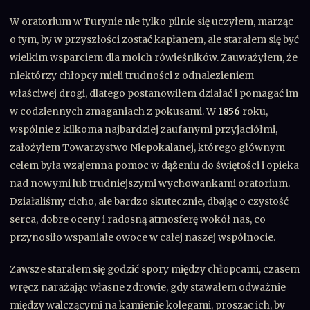
W oratorium w Turynie nie tylko pilnie się uczyłem, marząc
o tym, by w przyszłości zostać kapłanem, ale starałem się być
wielkim wsparciem dla moich rówieśników. Zauważyłem, że
niektórzy chłopcy mieli trudności z odnalezieniem
właściwej drogi, dlatego postanowiłem działać i pomagać im
w codziennych zmaganiach z pokusami. W
1856
roku,
wspólnie z kilkoma najbardziej zaufanymi przyjaciółmi,
założyłem Towarzystwo Niepokalanej, którego głównym
celem była wzajemna pomoc w dążeniu do świętości i opieka
nad nowymi lub trudniejszymi wychowankami oratorium.
Działaliśmy cicho, ale bardzo skutecznie, dbając o czystość
serca, dobre oceny i radosną atmosferę wokół nas, co
przynosiło wspaniałe owoce w całej naszej wspólnocie.
Zawsze starałem się godzić spory między chłopcami, czasem
wręcz narażając własne zdrowie, gdy stawałem odważnie
między walczącymi na kamienie kolegami, prosząc ich, by