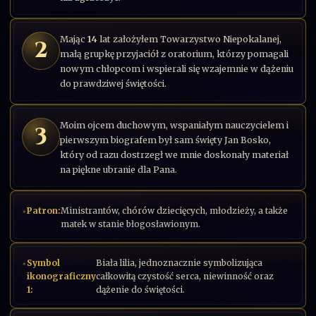
Mając
14
lat założyłem Towarzystwo Niepokalanej,
2
małą grupkę przyjaciół z oratorium, którzy pomagali
nowym chłopcom i wspierali się wzajemnie w dążeniu
do prawdziwej świętości.
Moim ojcem duchowym, wspaniałym nauczycielem i
3
pierwszym biografem był sam święty Jan Bosko,
który od razu dostrzegł we mnie doskonały materiał
na piękne ubranie dla Pana.
Patron:
Ministrantów, chórów dziecięcych, młodzieży, a także
matek w stanie błogosławionym.
Symbol
Biała lilia, jednoznacznie symbolizująca
ikonograficzny
całkowitą czystość serca, niewinność oraz
1:
dążenie do świętości.