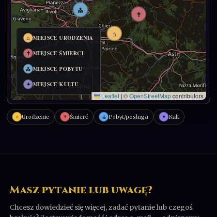
Urodzenie
Śmierć
Pobyt/posługa
Kult
⌂
✝
✦
⛪
Masz pytanie lub uwagę?
Chcesz dowiedzieć się więcej, zadać pytanie lub czegoś