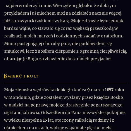
najpierw uderzyli mnie. Wierzyłem głęboko, że dobrym
przykładem i uśmiechem można zdziałać znacznie więcej
niż surowym krzykiem czy karą. Moje zdrowie było jednak
bardzo wątłe, co stawało się coraz większą przeszkodą w
realizacji moich marzeń i codziennych zadań w oratorium.
Mimo postępującej choroby płuc, nie poddawałem się
smutkowi, lecz znosiłem cierpienie z ogromną cierpliwością,
ofiarując je Bogu za zbawienie dusz moich przyjaciół.
ŚMIERĆ I KULT
Moja ziemska wędrówka dobiegła końca
9
marca
1857
roku
w Mondonio, gdzie zostałem wysłany przez księdza Bosko
w nadziei na poprawę mojego drastycznie pogarszającego
się stanu zdrowia. Odszedłem do Pana niezwykle spokojnie,
w wieku niespełna
15
lat, otoczony miłością rodziny i z
uśmiechem na ustach, widząc wspaniałe piękno nieba.