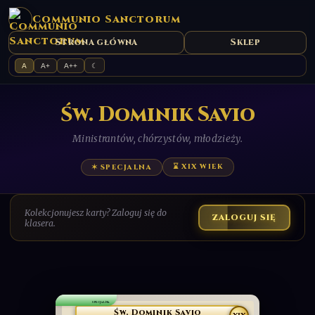
Communio Sanctorum
Strona główna
Sklep
A
A+
A++
☾
Św. Dominik Savio
Ministrantów, chórzystów, młodzieży.
⌛ XIX WIEK
✶ SPECJALNA
Kolekcjonujesz karty? Zaloguj się do
ZALOGUJ SIĘ
klasera.