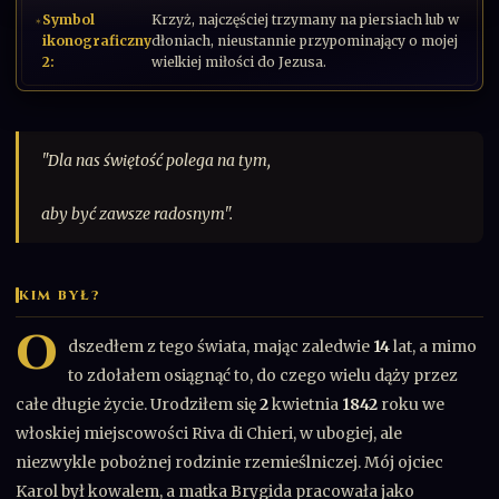
Symbol
Krzyż, najczęściej trzymany na piersiach lub w
ikonograficzny
dłoniach, nieustannie przypominający o mojej
2:
wielkiej miłości do Jezusa.
"Dla nas świętość polega na tym,
aby być zawsze radosnym".
KIM BYŁ?
O
dszedłem z tego świata, mając zaledwie
14
lat, a mimo
to zdołałem osiągnąć to, do czego wielu dąży przez
całe długie życie. Urodziłem się
2
kwietnia
1842
roku we
włoskiej miejscowości Riva di Chieri, w ubogiej, ale
niezwykle pobożnej rodzinie rzemieślniczej. Mój ojciec
Karol był kowalem, a matka Brygida pracowała jako