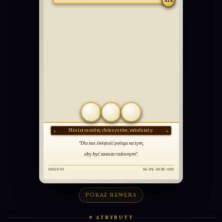
SPECJALNA
Św. Dominik Savio
XIX
COMMUNIO
SANCTORUM
OBCOWANIE ŚWIĘTYCH
POKAŻ REWERS
✶ ATRYBUTY