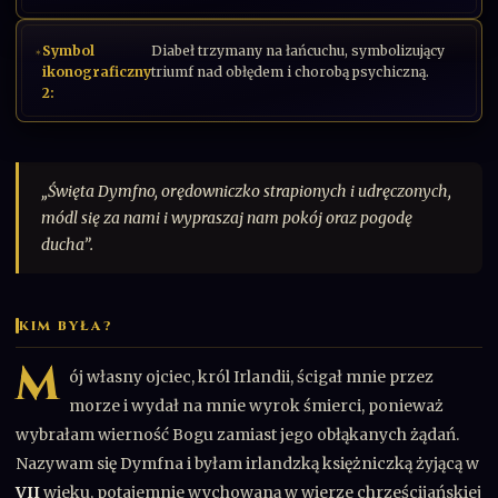
Symbol
Diabeł trzymany na łańcuchu, symbolizujący
ikonograficzny
triumf nad obłędem i chorobą psychiczną.
2:
„Święta Dymfno, orędowniczko strapionych i udręczonych,
módl się za nami i wypraszaj nam pokój oraz pogodę
ducha”.
KIM BYŁA?
M
ój własny ojciec, król Irlandii, ścigał mnie przez
morze i wydał na mnie wyrok śmierci, ponieważ
wybrałam wierność Bogu zamiast jego obłąkanych żądań.
Nazywam się Dymfna i byłam irlandzką księżniczką żyjącą w
VII
wieku, potajemnie wychowaną w wierze chrześcijańskiej