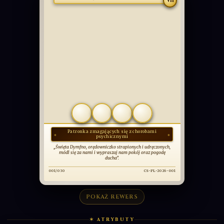
UNIKAT
​Św. Dymfna
VII
COMMUNIO
SANCTORUM
OBCOWANIE ŚWIĘTYCH
POKAŻ REWERS
✶ ATRYBUTY