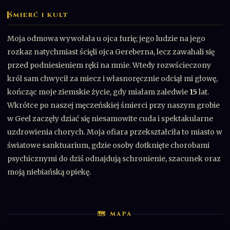
ŚMIERĆ I KULT
Moja odmowa wywołała u ojca furię; jego ludzie na jego
rozkaz natychmiast ścięli ojca Gereberna, lecz zawahali się
przed podniesieniem ręki na mnie. Wtedy rozwścieczony
król sam chwycił za miecz i własnoręcznie odciął mi głowę,
kończąc moje ziemskie życie, gdy miałam zaledwie
15
lat.
Wkrótce po naszej męczeńskiej śmierci przy naszym grobie
w Geel zaczęły dziać się niesamowite cuda i spektakularne
uzdrowienia chorych. Moja ofiara przekształciła to miasto w
światowe sanktuarium, gdzie osoby dotknięte chorobami
psychicznymi do dziś odnajdują schronienie, szacunek oraz
moją niebiańską opiekę.
🗺 MAPA