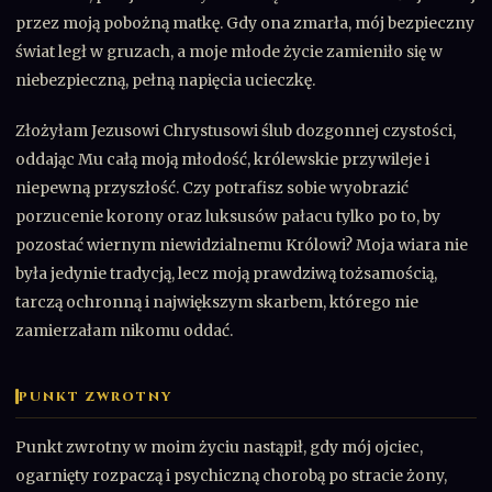
przez moją pobożną matkę. Gdy ona zmarła, mój bezpieczny
świat legł w gruzach, a moje młode życie zamieniło się w
niebezpieczną, pełną napięcia ucieczkę.
Złożyłam Jezusowi Chrystusowi ślub dozgonnej czystości,
oddając Mu całą moją młodość, królewskie przywileje i
niepewną przyszłość. Czy potrafisz sobie wyobrazić
porzucenie korony oraz luksusów pałacu tylko po to, by
pozostać wiernym niewidzialnemu Królowi? Moja wiara nie
była jedynie tradycją, lecz moją prawdziwą tożsamością,
tarczą ochronną i największym skarbem, którego nie
zamierzałam nikomu oddać.
PUNKT ZWROTNY
Punkt zwrotny w moim życiu nastąpił, gdy mój ojciec,
ogarnięty rozpaczą i psychiczną chorobą po stracie żony,