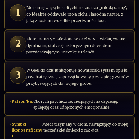
Moje imię w języku celtyckim oznacza „młodą sarnę”,
1
co idealnie oddawało moją cichą i łagodną naturę, z
jaką znosiłam wszelkie przeciwności losu.
Złote monety znalezione w Geel w
XII
wieku, zwane
2
dymfnami, stały się historycznym dowodem
potwierdzającym ucieczkę z Irlandii.
W Geel do dziś funkcjonuje nowatorski system opieki
3
psychiatrycznej, zapoczątkowany przez pielgrzymów
przybywających do mojego grobu.
Patron/ka:
Chorych psychicznie, cierpiących na depresję,
epilepsję oraz udręczonych emocjonalnie.
Symbol
Miecz trzymany w dłoni, nawiązujący do mojej
ikonograficzny
męczeńskiej śmierci z rąk ojca.
1: