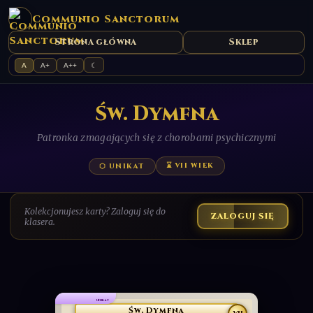
Communio Sanctorum
Strona główna
Sklep
A
A+
A++
☾
​Św. Dymfna
Patronka zmagających się z chorobami psychicznymi
⌛ VII WIEK
⬡ UNIKAT
Kolekcjonujesz karty? Zaloguj się do
ZALOGUJ SIĘ
klasera.