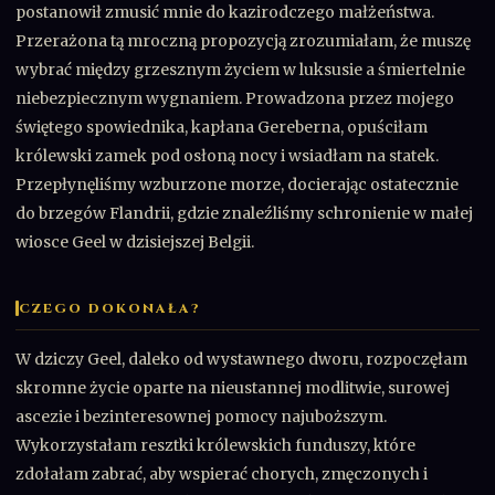
postanowił zmusić mnie do kazirodczego małżeństwa.
Przerażona tą mroczną propozycją zrozumiałam, że muszę
wybrać między grzesznym życiem w luksusie a śmiertelnie
niebezpiecznym wygnaniem. Prowadzona przez mojego
świętego spowiednika, kapłana Gereberna, opuściłam
królewski zamek pod osłoną nocy i wsiadłam na statek.
Przepłynęliśmy wzburzone morze, docierając ostatecznie
do brzegów Flandrii, gdzie znaleźliśmy schronienie w małej
wiosce Geel w dzisiejszej Belgii.
CZEGO DOKONAŁA?
W dziczy Geel, daleko od wystawnego dworu, rozpoczęłam
skromne życie oparte na nieustannej modlitwie, surowej
ascezie i bezinteresownej pomocy najuboższym.
Wykorzystałam resztki królewskich funduszy, które
zdołałam zabrać, aby wspierać chorych, zmęczonych i