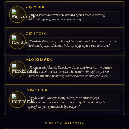
Patronka zmagających się z chorobami
DODAJ KARTĘ
MĘCZENNIK
psychicznymi
“Osoba, która dobrowolnie oddała życie i zniosła tortury,
„Święta Dymfno, orędowniczko strapionych i udręczonych,
odmawiając wyparcia się wiary w Boga.”
módl się za nami i wypraszaj nam pokój oraz pogodę
ducha”.
CZYSTOŚĆ
001/030
CS-PL-2026-00
SERIA: ŚWIĘCI PAŃSCY | 2026 | POLSKA
“Czystość (Dziewica) – Osoba, która ślubowała Bogu zachowanie
doskonałej czystości serca i ciała, rezygnując z małżeństwa.”
MŁODZIANEK
“Młodzianek / Święte Dziecko – Święty, który zmarł w bardzo
młodym wieku (jako dziecko lub nastolatek), wykazując się
heroizmem cnót lub wiarą nieadekwatną do swojego wieku.”
POMOCNIK
“Orędownik– Święty znany z tego, że po śmierci jego
wstawiennictwo wyprasza łaski w wyjątkowo trudnych i
specyficznych sytuacjach życiowych.”
💡 WARTO WIEDZIEĆ