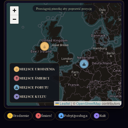
Urodzenie
Śmierć
Pobyt/posługa
Kult
⌂
✝
✦
⛪