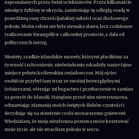
zapomnianych przez świat uciekinierów. Przez kilkanaście
miesięcy żyliśmy w ukryciu, zamieniając tę odległą osadę w
prawdziwą oazę chrześcijańskiej miłości oraz duchowego
pokoju. Moim celem nie była ziemska sława, lecz codzienne
realizowanie Ewangelii w całkowitej prostocie, z dala od
politycznych intryg.
Niestety, rzadkie irlandzkie monety, którymi płaciliśmy za
żywność i schronienie, nieświadomie zdradziły nasze tajne
miejsce pobytu królewskim zwiadowcom. Mój ojciec
osobiście przybył tam wraz ze swoimi bezwzględnymi
żołnierzami, oferując mi bogactwo i przebaczenie w zamian
za powrót do Irlandii. Stanęłam przed nim niewzruszona,
odmawiając złamania moich świętych ślubów czystości i
decydując się na stawienie czoła monarszemu gniewowi.
Wiedziałam, że moja niezłomna postawa może kosztować
mnie życie, ale nie straciłam pokoju w sercu.