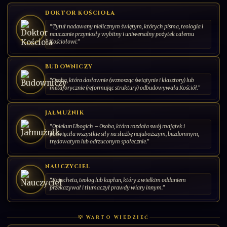
Patron muzyków i chórzystów
DODAJ KARTĘ
DOKTOR KOŚCIOŁA
“Tytuł nadawany nielicznym świętym, których pisma, teologia i
"Dowodem miłości są czyny. Gdzie jest miłość, tam dokonuje
nauczanie przyniosły wybitny i uniwersalny pożytek całemu
wielkich rzeczy".
Kościołowi.”
138
CS-PL-2026-13
SERIA: ŚWIĘCI PAŃSCY | 2026 | POLSKA
BUDOWNICZY
“Osoba, która dosłownie (wznosząc świątynie i klasztory) lub
metaforycznie (reformując struktury) odbudowywała Kościół.”
JAŁMUŻNIK
“Opiekun Ubogich – Osoba, która rozdała swój majątek i
poświęciła wszystkie siły na służbę najuboższym, bezdomnym,
trędowatym lub odrzuconym społecznie.”
NAUCZYCIEL
“Katecheta, teolog lub kapłan, który z wielkim oddaniem
przekazywał i tłumaczył prawdy wiary innym.”
💡 WARTO WIEDZIEĆ