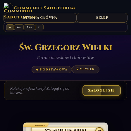
Communio Sanctorum
Strona główna
Sklep
A
A+
A++
☾
Św. Grzegorz Wielki
Patron muzyków i chórzystów
⌛ VI WIEK
◆ PODSTAWOWA
Kolekcjonujesz karty? Zaloguj się do
ZALOGUJ SIĘ
klasera.