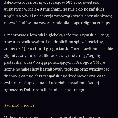
dalekowzrocznością, wysyłając w
596
roku świętego
Augustyna wraz z
40
mnichami na misję do pogańskiej
Anglii. Ta odważna decyzja zapoczątkowała chrystianizację
nowych ludów i na zawsze zmieniła mapę religijną Europy.
Przeprowadziłem także głęboką reformę rzymskiej liturgii
oraz uporządkowałem i ujednoliciłem śpiew kościelny,
znany dziś jako chorał gregoriański. Pozostawiłem po sobie
gigantyczny dorobek literacki, w tym słynną „Regułę
pasterską” oraz
4
księgi pouczających „Dialogów”. Moje
liczne homilie i listy kształtowały teologię oraz wrażliwość
duchową całego chrześcijańskiego średniowiecza. Za te
wybitne zasługi dla nauki Kościoła zostałem później
ogłoszony Doktorem Kościoła zachodniego.
ŚMIERĆ I KULT
Moje pracowite życie, naznaczone ciągłym fizycznym