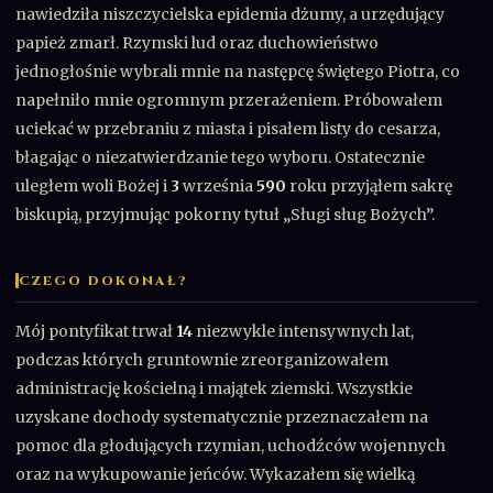
nawiedziła niszczycielska epidemia dżumy, a urzędujący
papież zmarł. Rzymski lud oraz duchowieństwo
jednogłośnie wybrali mnie na następcę świętego Piotra, co
napełniło mnie ogromnym przerażeniem. Próbowałem
uciekać w przebraniu z miasta i pisałem listy do cesarza,
błagając o niezatwierdzanie tego wyboru. Ostatecznie
uległem woli Bożej i
3
września
590
roku przyjąłem sakrę
biskupią, przyjmując pokorny tytuł „Sługi sług Bożych”.
CZEGO DOKONAŁ?
Mój pontyfikat trwał
14
niezwykle intensywnych lat,
podczas których gruntownie zreorganizowałem
administrację kościelną i majątek ziemski. Wszystkie
uzyskane dochody systematycznie przeznaczałem na
pomoc dla głodujących rzymian, uchodźców wojennych
oraz na wykupowanie jeńców. Wykazałem się wielką