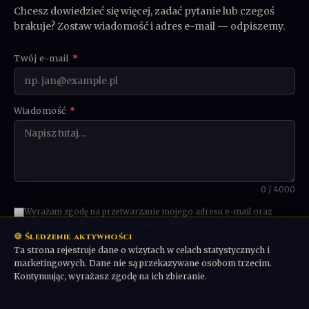
Chcesz dowiedzieć się więcej, zadać pytanie lub czegoś
brakuje? Zostaw wiadomość i adres e-mail — odpiszemy.
Twój e-mail
*
Wiadomość
*
0 / 4000
Wyrażam zgodę na przetwarzanie mojego adresu e-mail oraz
treści wiadomości w celu udzielenia odpowiedzi. Administratorem
🍪 Śledzenie aktywności
danych jest Communio Sanctorum. Dane nie są przekazywane
osobom trzecim ani wykorzystywane w celach marketingowych
Ta strona rejestruje dane o wizytach w celach statystycznych i
bez odrębnej zgody. Możesz poprosić o usunięcie danych w
marketingowych. Dane nie są przekazywane osobom trzecim.
dowolnym momencie.
Kontynuując, wyrażasz zgodę na ich zbieranie.