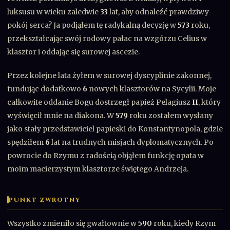
luksusu w wieku zaledwie
33
lat, aby odnaleźć prawdziwy
pokój serca? Ja podjąłem tę radykalną decyzję w
573
roku,
przekształcając swój rodowy pałac na wzgórzu Celius w
klasztor i oddając się surowej ascezie.
Przez kolejne lata żyłem w surowej dyscyplinie zakonnej,
fundując dodatkowo
6
nowych klasztorów na Sycylii. Moje
całkowite oddanie Bogu dostrzegł papież Pelagiusz
II
, który
wyświęcił mnie na diakona. W
579
roku zostałem wysłany
jako stały przedstawiciel papieski do Konstantynopola, gdzie
spędziłem
6
lat na trudnych misjach dyplomatycznych. Po
powrocie do Rzymu z radością objąłem funkcję opata w
moim macierzystym klasztorze świętego Andrzeja.
PUNKT ZWROTNY
Wszystko zmieniło się gwałtownie w
590
roku, kiedy Rzym