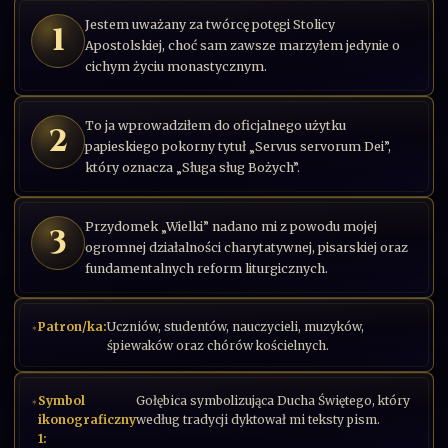
Jestem uważany za twórcę potęgi Stolicy
1
Apostolskiej, choć sam zawsze marzyłem jedynie o
cichym życiu monastycznym.
To ja wprowadziłem do oficjalnego użytku
2
papieskiego pokorny tytuł „Servus servorum Dei”,
który oznacza „Sługa sług Bożych”.
Przydomek „Wielki” nadano mi z powodu mojej
3
ogromnej działalności charytatywnej, pisarskiej oraz
fundamentalnych reform liturgicznych.
Patron/ka:
Uczniów, studentów, nauczycieli, muzyków,
śpiewaków oraz chórów kościelnych.
Symbol
Gołębica symbolizująca Ducha Świętego, który
ikonograficzny
według tradycji dyktował mi teksty pism.
1: