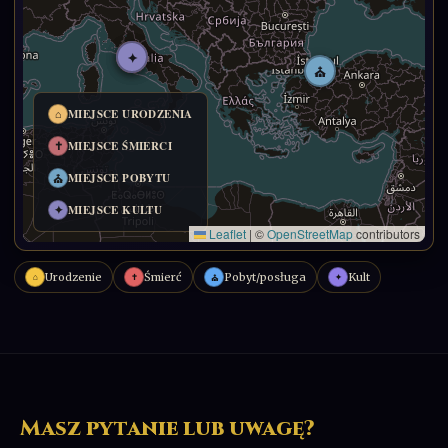
Urodzenie
Śmierć
Pobyt/posługa
Kult
⌂
✝
✦
⛪
Masz pytanie lub uwagę?