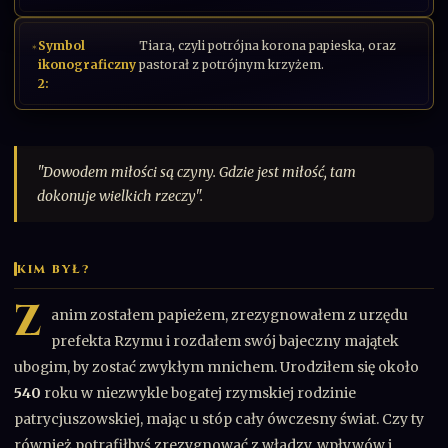
Symbol
Tiara, czyli potrójna korona papieska, oraz
ikonograficzny
pastorał z potrójnym krzyżem.
2:
"Dowodem miłości są czyny. Gdzie jest miłość, tam
dokonuje wielkich rzeczy".
KIM BYŁ?
Z
anim zostałem papieżem, zrezygnowałem z urzędu
prefekta Rzymu i rozdałem swój bajeczny majątek
ubogim, by zostać zwykłym mnichem. Urodziłem się około
540
roku w niezwykle bogatej rzymskiej rodzinie
patrycjuszowskiej, mając u stóp cały ówczesny świat. Czy ty
również potrafiłbyś zrezygnować z władzy, wpływów i