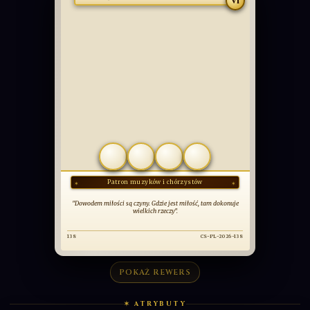
PODSTAWOWA
Św. Grzegorz Wielki
VI
COMMUNIO
SANCTORUM
OBCOWANIE ŚWIĘTYCH
POKAŻ REWERS
✶ ATRYBUTY