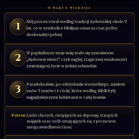
💡 WARTO WIEDZIEĆ
Mój proces trwał według tradycji żydowskiej około
7
1
lat, co w symbolice biblijnej oznacza czas próby
doskonałej i pełnej.
W popkulturze moje imię stało się synonimem
2
„hiobowej wieści”, czyli nagłej, tragicznej wiadomości
zmieniającej życie w jednej sekundzie.
Paradoksalnie, po odzyskaniu wszystkiego, miałem
3
znów
7
synów i
3
córki, które według Biblii były
najpiękniejszymi kobietami w całej krainie.
Patron:
Ludzi chorych, cierpiących na depresję, tracących
majątek oraz osób zmagających się z poczuciem
niesprawiedliwości losu.