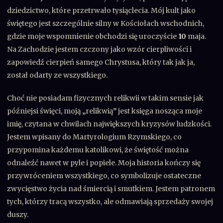
dziedzictwo, które przetrwało tysiąclecia. Mój kult jako
świętego jest szczególnie silny w Kościołach wschodnich,
gdzie moje wspomnienie obchodzi się uroczyście
10
maja.
Na Zachodzie jestem czczony jako wzór cierpliwości i
zapowiedź cierpień samego Chrystusa, który tak jak ja,
został odarty ze wszystkiego.
Choć nie posiadam fizycznych relikwii w takim sensie jak
późniejsi święci, moją „relikwią” jest księga nosząca moje
imię, czytana w chwilach największych kryzysów ludzkości.
Jestem wpisany do Martyrologium Rzymskiego, co
przypomina każdemu katolikowi, że świętość można
odnaleźć nawet w pyle i popiele. Moja historia kończy się
przywróceniem wszystkiego, co symbolizuje ostateczne
zwycięstwo życia nad śmiercią i smutkiem. Jestem patronem
tych, którzy tracą wszystko, ale odmawiają sprzedaży swojej
duszy.