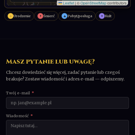
Urodzenie
Śmierć
Pobyt/posługa
Kult
⌂
✝
✦
⛪
Masz pytanie lub uwagę?
Chcesz dowiedzieć się więcej, zadać pytanie lub czegoś
brakuje? Zostaw wiadomość i adres e-mail — odpiszemy.
Twój e-mail
*
Wiadomość
*