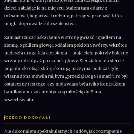
zawalił dom, w którym ucztowała cała dziesiątka moich
dzieci, zabijając je na miejscu. Stałem tam odarty z
tożsamości, bogactwa i rodziny, patrząc w przepaść, która
mogła doprowadzić do szaleństwa.
Zamiast rzucać oskarżenia w stronę gwiazd, upadłem na
ziemię, ogoliłem głowę i oddałem pokłon Stwórcy. Wkrótce
nadeszła druga fala cierpienia – moje ciało pokryły bolesne
wrzody od stóp aż po czubek głowy. Siedziałem na stercie
popiołu, skrobiąc skórę skorupą naczynia, podczas gdy
własna żona mówiła mi, bym „przeklął Boga i umarł”. To był
ostateczny test tego, czy moja wiara była tylko kontraktem
handlowym, czy autentyczną miłością do Pana
wszechświata.
CZEGO DOKONAŁ?
Nie dokonałem spektakularnych cudów, jak rozstąpienie