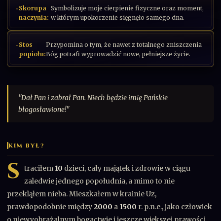
Skorupa
Symbolizuje moje cierpienie fizyczne oraz moment,
naczynia:
w którym upokorzenie sięgnęło samego dna.
Stos
Przypomina o tym, że nawet z totalnego zniszczenia
popiołu:
Bóg potrafi wyprowadzić nowe, pełniejsze życie.
"Dał Pan i zabrał Pan. Niech będzie imię Pańskie
błogosławione!"
KIM BYŁ?
S
traciłem
10
dzieci, cały majątek i zdrowie w ciągu
zaledwie jednego popołudnia, a mimo to nie
przekląłem nieba. Mieszkałem w krainie Uz,
prawdopodobnie między
2000
a
1500
r. p.n.e., jako człowiek
o niewyobrażalnym bogactwie i jeszcze większej prawości.