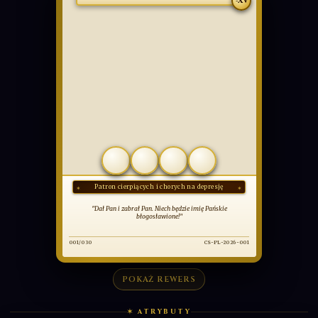
RZADKA
Hiob
-XV
COMMUNIO
SANCTORUM
OBCOWANIE ŚWIĘTYCH
POKAŻ REWERS
✶ ATRYBUTY