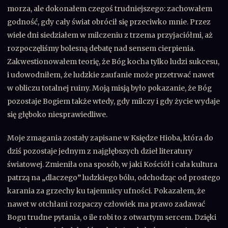
morza, ale dokonałem czegoś trudniejszego: zachowałem
godność, gdy cały świat obrócił się przeciwko mnie. Przez
wiele dni siedziałem w milczeniu z trzema przyjaciółmi, aż
rozpoczęliśmy bolesną debatę nad sensem cierpienia.
Zakwestionowałem teorię, że Bóg kocha tylko ludzi sukcesu,
i udowodniłem, że ludzkie zaufanie może przetrwać nawet
w obliczu totalnej ruiny. Moją misją było pokazanie, że Bóg
pozostaje Bogiem także wtedy, gdy milczy i gdy życie wydaje
się głęboko niesprawiedliwe.
Moje zmagania zostały zapisane w Księdze Hioba, która do
dziś pozostaje jednym z najgłębszych dzieł literatury
światowej. Zmieniła ona sposób, w jaki Kościół i cała kultura
patrzą na „dlaczego” ludzkiego bólu, odchodząc od prostego
karania za grzechy ku tajemnicy ufności. Pokazałem, że
nawet w otchłani rozpaczy człowiek ma prawo zadawać
Bogu trudne pytania, o ile robi to z otwartym sercem. Dzięki