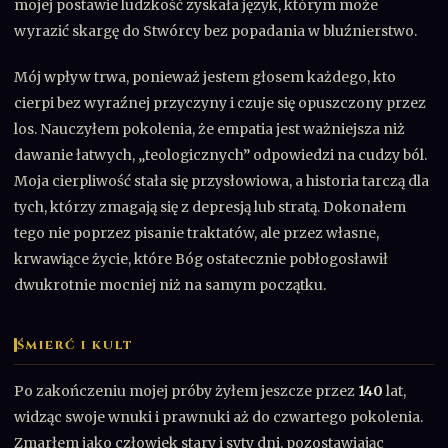
mojej postawie ludzkość zyskała język, którym może
wyrazić skargę do Stwórcy bez popadania w bluźnierstwo.
Mój wpływ trwa, ponieważ jestem głosem każdego, kto
cierpi bez wyraźnej przyczyny i czuje się opuszczony przez
los. Nauczyłem pokolenia, że empatia jest ważniejsza niż
dawanie łatwych, „teologicznych” odpowiedzi na cudzy ból.
Moja cierpliwość stała się przysłowiowa, a historia tarczą dla
tych, którzy zmagają się z depresją lub stratą. Dokonałem
tego nie poprzez pisanie traktatów, ale przez własne,
krwawiące życie, które Bóg ostatecznie pobłogosławił
dwukrotnie mocniej niż na samym początku.
ŚMIERĆ I KULT
Po zakończeniu mojej próby żyłem jeszcze przez
140
lat,
widząc swoje wnuki i prawnuki aż do czwartego pokolenia.
Zmarłem jako człowiek stary i syty dni, pozostawiając