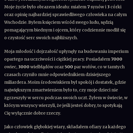
Moje życie było obrazem ideału: miałem
7
synów i
3
córki
oraz opinię najbardziej sprawiedliwego człowieka na całym
Wschodzie. Byłem księciem wśród swego ludu, sędzią
pomagającym biednym i ojcem, który codziennie modlił się
o czystość serc swoich najbliższych.
Moja młodość i dojrzałość upłynęły na budowaniu imperium
opartego na uczciwości i ciężkiej pracy. Posiadałem
7000
owiec,
3000
wielbłądów oraz
500
par wołów, co w tamtych
czasach czyniło mnie odpowiednikiem dzisiejszego
miliardera. Moim środowiskiem był spokój i dostatek, gdzie
największym zmartwieniem było to, czy moje dzieci nie
zgrzeszyły w sercu podczas swoich uczt. Żyłem w świecie, w
którym wszyscy wierzyli, że jeśli jesteś dobry, to spotykają
Cię wyłącznie dobre rzeczy.
Jako człowiek głębokiej wiary, składałem ofiary za każdego