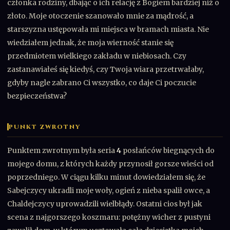
członka rodziny, dbając o ich relację z Bogiem bardziej niż o
złoto. Moje otoczenie szanowało mnie za mądrość, a
starszyzna ustępowała mi miejsca w bramach miasta. Nie
wiedziałem jednak, że moja wierność stanie się
przedmiotem wielkiego zakładu w niebiosach. Czy
zastanawiałeś się kiedyś, czy Twoja wiara przetrwałaby,
gdyby nagle zabrano Ci wszystko, co daje Ci poczucie
bezpieczeństwa?
PUNKT ZWROTNY
Punktem zwrotnym była seria
4
posłańców biegnących do
mojego domu, z których każdy przynosił gorsze wieści od
poprzedniego. W ciągu kilku minut dowiedziałem się, że
Sabejczycy ukradli moje woły, ogień z nieba spalił owce, a
Chaldejczycy uprowadzili wielbłądy. Ostatni cios był jak
scena z najgorszego koszmaru: potężny wicher z pustyni