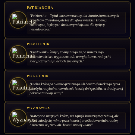
Patron cierpiących i chorych na depresję
DODAJ KARTĘ
PATRIARCHA
“Patriarcha – Tytuł zarezerwowany dla starotestamentowych
"Dał Pan i zabrał Pan. Niech będzie imię Pańskie
przodków Chrystusa, ale też dla głów wielkich tradycji
błogosławione!"
zakonnych, będących duchowymi ojcami dla tysięcy
naśladowców.”
001/030
CS-PL-2026-00
SERIA: ŚWIĘCI PAŃSCY | 2026 | POLSKA
POMOCNIK
“Orędownik– Święty znany z tego, że po śmierci jego
wstawiennictwo wyprasza łaski w wyjątkowo trudnych i
specyficznych sytuacjach życiowych.”
POKUTNIK
“Osoba, która po okresie grzesznego lub bardzo świeckiego życia
przeżyła radykalne nawrócenie i resztę dni spędziła na drastycznej
pokucie za swoje winy.”
WYZNAWCA
“Kategoria świętych, którzy nie zginęli śmiercią męczeńską, ale
przez całe życie, mimo przeciwności, prześladowań lub trudów,
heroicznie wyznawali i bronili swojej wiary.”