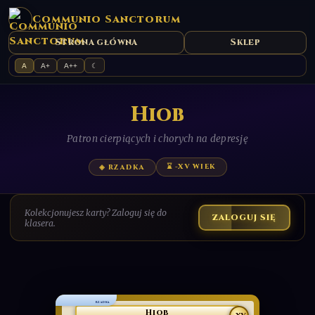
Communio Sanctorum
Strona główna
Sklep
A
A+
A++
☾
Hiob
Patron cierpiących i chorych na depresję
⌛ -XV WIEK
◈ RZADKA
Kolekcjonujesz karty? Zaloguj się do
ZALOGUJ SIĘ
klasera.