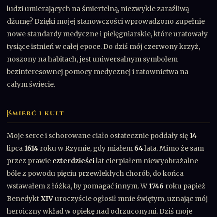
ludzi umierających na śmiertelną, niezwykle zaraźliwą
dżumę? Dzięki mojej stanowczości wprowadzono zupełnie
nowe standardy medyczne i pielęgniarskie, które uratowały
tysiące istnień w całej epoce. Do dziś mój czerwony krzyż,
noszony na habitach, jest uniwersalnym symbolem
bezinteresownej pomocy medycznej i ratownictwa na
całym świecie.
ŚMIERĆ I KULT
Moje serce i schorowane ciało ostatecznie poddały się
14
lipca
1614
roku w Rzymie, gdy miałem
64
lata. Mimo że sam
przez prawie
czterdzieści
lat cierpiałem niewyobrażalne
bóle z powodu pięciu przewlekłych chorób, do końca
wstawałem z łóżka, by pomagać innym. W
1746
roku papież
Benedykt
XIV
uroczyście ogłosił mnie świętym, uznając mój
heroiczny wkład w opiekę nad odrzuconymi. Dziś moje