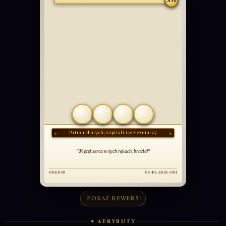
RZADKA
Św. Kamil de Lellis
XVI
COMMUNIO
SANCTORUM
OBCOWANIE ŚWIĘTYCH
POKAŻ REWERS
✶ ATRYBUTY