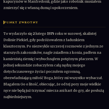
kapucynów w Manfredonii, gdzie jako robotnik musiałem
zmierzyć się z własną dumą i upokorzeniem.
PUNKT ZWROTNY
To wydarzyło się
2
lutego
1575
roku w surowej, skalistej
Dolinie Piekieł, gdy podróżowałem z ładunkiem
klasztornym. Po niezwykle szczerej rozmowie z jednym ze
starszych zakonników, nagle zsiadłem z konia, padłem na
kamienistą ziemię i wybuchnąłem potężnym płaczem. W
jednej sekundzie zobaczyłem całą nędzę mojego
dotychczasowego życia i poczułem ogromną,
obezwładniającą miłość Boga, który mi wszystko wybaczał.
Błagałem Go o litość, obiecując, że od tej pory moje wielkie
ręce nie będą już trzymać miecza ani kart do gry, ale posłużą
najbiedniejszym.