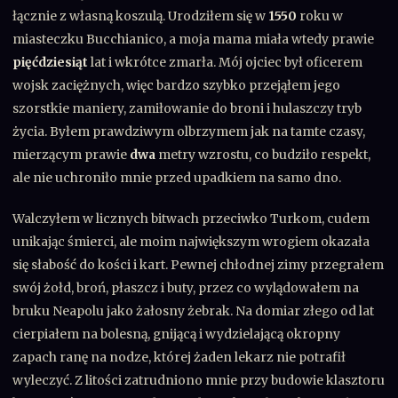
łącznie z własną koszulą. Urodziłem się w
1550
roku w
miasteczku Bucchianico, a moja mama miała wtedy prawie
pięćdziesiąt
lat i wkrótce zmarła. Mój ojciec był oficerem
wojsk zaciężnych, więc bardzo szybko przejąłem jego
szorstkie maniery, zamiłowanie do broni i hulaszczy tryb
życia. Byłem prawdziwym olbrzymem jak na tamte czasy,
mierzącym prawie
dwa
metry wzrostu, co budziło respekt,
ale nie uchroniło mnie przed upadkiem na samo dno.
Walczyłem w licznych bitwach przeciwko Turkom, cudem
unikając śmierci, ale moim największym wrogiem okazała
się słabość do kości i kart. Pewnej chłodnej zimy przegrałem
swój żołd, broń, płaszcz i buty, przez co wylądowałem na
bruku Neapolu jako żałosny żebrak. Na domiar złego od lat
cierpiałem na bolesną, gnijącą i wydzielającą okropny
zapach ranę na nodze, której żaden lekarz nie potrafił
wyleczyć. Z litości zatrudniono mnie przy budowie klasztoru