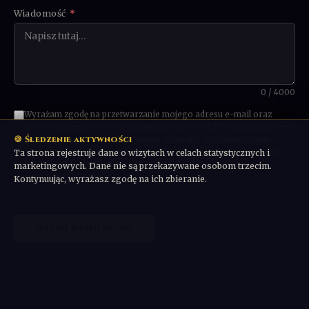
Wiadomość
*
0 / 4000
Wyrażam zgodę na przetwarzanie mojego adresu e-mail oraz
treści wiadomości w celu udzielenia odpowiedzi. Administratorem
🍪 Śledzenie aktywności
danych jest Communio Sanctorum. Dane nie są przekazywane
osobom trzecim ani wykorzystywane w celach marketingowych
Ta strona rejestruje dane o wizytach w celach statystycznych i
bez odrębnej zgody. Możesz poprosić o usunięcie danych w
marketingowych. Dane nie są przekazywane osobom trzecim.
dowolnym momencie.
Kontynuując, wyrażasz zgodę na ich zbieranie.
Wyślij wiadomość