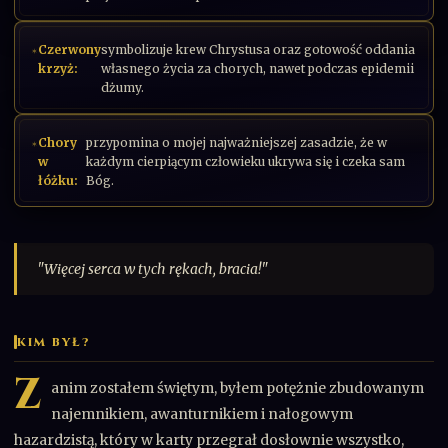
Czerwony
symbolizuje krew Chrystusa oraz gotowość oddania
krzyż:
własnego życia za chorych, nawet podczas epidemii
dżumy.
Chory
przypomina o mojej najważniejszej zasadzie, że w
w
każdym cierpiącym człowieku ukrywa się i czeka sam
łóżku:
Bóg.
"Więcej serca w tych rękach, bracia!"
KIM BYŁ?
Z
anim zostałem świętym, byłem potężnie zbudowanym
najemnikiem, awanturnikiem i nałogowym
hazardzistą, który w karty przegrał dosłownie wszystko,