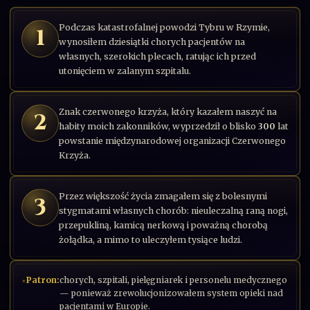
Podczas katastrofalnej powodzi Tybru w Rzymie,
1
wynosiłem dziesiątki chorych pacjentów na
własnych, szerokich plecach, ratując ich przed
utonięciem w zalanym szpitalu.
Znak czerwonego krzyża, który kazałem naszyć na
2
habity moich zakonników, wyprzedził o blisko
300
lat
powstanie międzynarodowej organizacji Czerwonego
Krzyża.
Przez większość życia zmagałem się z bolesnymi
3
stygmatami własnych chorób: nieuleczalną raną nogi,
przepukliną, kamicą nerkową i poważną chorobą
żołądka, a mimo to uleczyłem tysiące ludzi.
Patron:
chorych, szpitali, pielęgniarek i personelu medycznego
— ponieważ zrewolucjonizowałem system opieki nad
pacjentami w Europie.