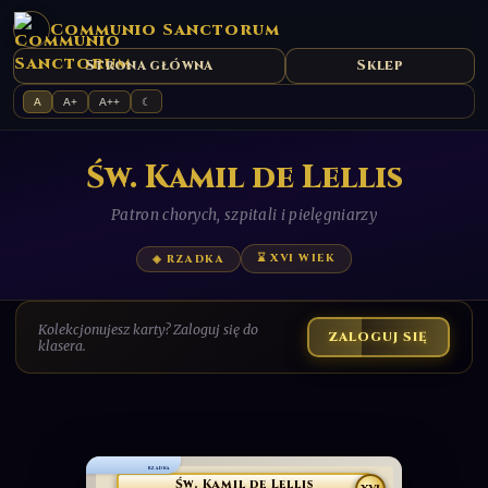
Communio Sanctorum
Strona główna
Sklep
A
A+
A++
☾
Św. Kamil de Lellis
Patron chorych, szpitali i pielęgniarzy
⌛ XVI WIEK
◈ RZADKA
Kolekcjonujesz karty? Zaloguj się do
ZALOGUJ SIĘ
klasera.