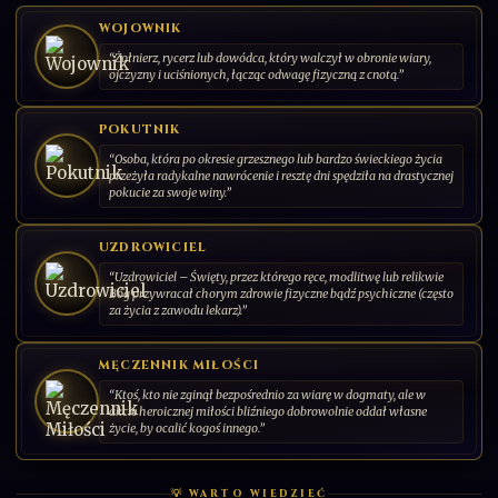
Patron chorych, szpitali i pielęgniarzy
DODAJ KARTĘ
WOJOWNIK
“Żołnierz, rycerz lub dowódca, który walczył w obronie wiary,
"Więcej serca w tych rękach, bracia!"
ojczyzny i uciśnionych, łącząc odwagę fizyczną z cnotą.”
POKUTNIK
001/030
CS-PL-2026-00
SERIA: ŚWIĘCI PAŃSCY | 2026 | POLSKA
“Osoba, która po okresie grzesznego lub bardzo świeckiego życia
przeżyła radykalne nawrócenie i resztę dni spędziła na drastycznej
pokucie za swoje winy.”
UZDROWICIEL
“Uzdrowiciel – Święty, przez którego ręce, modlitwę lub relikwie
Bóg przywracał chorym zdrowie fizyczne bądź psychiczne (często
za życia z zawodu lekarz).”
MĘCZENNIK MIŁOŚCI
“Ktoś, kto nie zginął bezpośrednio za wiarę w dogmaty, ale w
akcie heroicznej miłości bliźniego dobrowolnie oddał własne
życie, by ocalić kogoś innego.”
💡 WARTO WIEDZIEĆ