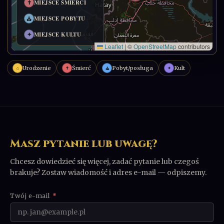
Urodzenie
Śmierć
Pobyt/posługa
Kult
⌂
✝
✦
⛪
Masz pytanie lub uwagę?
Chcesz dowiedzieć się więcej, zadać pytanie lub czegoś
brakuje? Zostaw wiadomość i adres e-mail — odpiszemy.
Twój e-mail
*