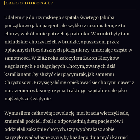
CZEGO DOKONAŁ?
Udałem się do rzymskiego szpitala świętego Jakuba,
początkowo jako pacjent, ale szybko zrozumiałem, że to
chorzy wokół mnie potrzebują ratunku. Warunki były tam
nieludzkie: chorzy leżeli w brudzie, opuszczeni przez
opłacanych i bezdusznych pielęgniarzy, umierając często w
samotności. W
1582
roku założyłem Zakon Kleryków
Regularnych Posługujących Chorym, zwanych dziś
kamilianami, by służyć cierpiącym tak, jak samemu
Chrystusowi. Przysięgaliśmy opiekować się chorymi nawet z
narażeniem własnego życia, traktując szpitalne sale jako
najświętsze świątynie.
Wymusiłem całkowitą rewolucję: moi bracia wietrzyli sale,
zmieniali pościel, dbali o odpowiednią dietę pacjentów i
oddzielali zakaźnie chorych. Czy wyobrażasz sobie
zaryzykować własne życie, by każdego dnia myć i karmić