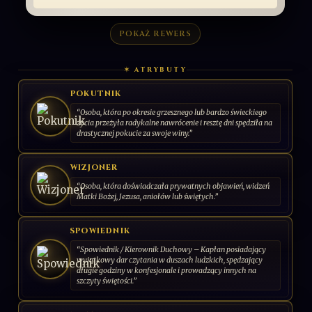
POKAŻ REWERS
✶ ATRYBUTY
POKUTNIK
“Osoba, która po okresie grzesznego lub bardzo świeckiego
życia przeżyła radykalne nawrócenie i resztę dni spędziła na
drastycznej pokucie za swoje winy.”
WIZJONER
“Osoba, która doświadczała prywatnych objawień, widzeń
Matki Bożej, Jezusa, aniołów lub świętych.”
SPOWIEDNIK
“Spowiednik / Kierownik Duchowy – Kapłan posiadający
wyjątkowy dar czytania w duszach ludzkich, spędzający
długie godziny w konfesjonale i prowadzący innych na
szczyty świętości.”