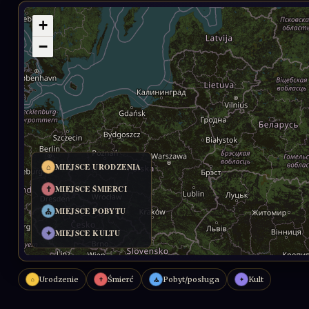
Urodzenie
Śmierć
Pobyt/posługa
Kult
⌂
✝
✦
⛪