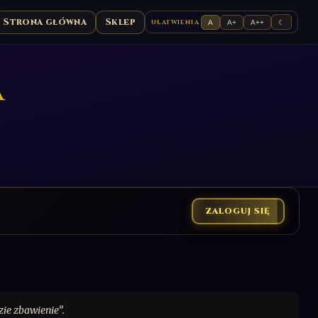
Strona główna
Sklep
UŁATWIENIA
A
A+
A++
☾
a
ZALOGUJ SIĘ
zie zbawienie”.