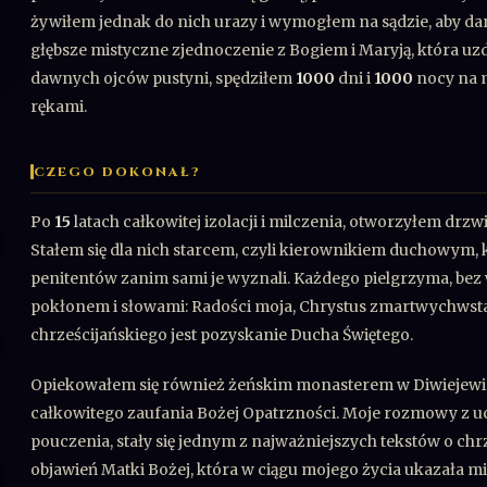
żywiłem jednak do nich urazy i wymogłem na sądzie, aby da
głębsze mistyczne zjednoczenie z Bogiem i Maryją, która u
dawnych ojców pustyni, spędziłem
1000
dni i
1000
nocy na m
rękami.
CZEGO DOKONAŁ?
Po
15
latach całkowitej izolacji i milczenia, otworzyłem drzwi
Stałem się dla nich starcem, czyli kierownikiem duchowym, k
penitentów zanim sami je wyznali. Każdego pielgrzyma, bez
pokłonem i słowami: Radości moja, Chrystus zmartwychwsta
chrześcijańskiego jest pozyskanie Ducha Świętego.
Opiekowałem się również żeńskim monasterem w Diwiejewie, 
całkowitego zaufania Bożej Opatrzności. Moje rozmowy z 
pouczenia, stały się jednym z najważniejszych tekstów o chr
objawień Matki Bożej, która w ciągu mojego życia ukazała mi