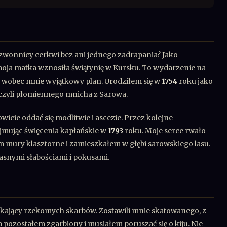
zwonnicy cerkwi bez ani jednego zadrapania? Jako
moja matka wznosiła świątynię w Kursku. To wydarzenie na
a wobec mnie wyjątkowy plan. Urodziłem się w
1754
roku jako
 czyli płomiennego mnicha z Sarowa.
wicie oddać się modlitwie i ascezie. Przez kolejne
yjmując święcenia kapłańskie w
1793
roku. Moje serce rwało
em mury klasztorne i zamieszkałem w głębi sarowskiego lasu.
asnymi słabościami i pokusami.
ukający rzekomych skarbów. Zostawili mnie skatowanego, z
 pozostałem zgarbiony i musiałem poruszać się o kiju. Nie