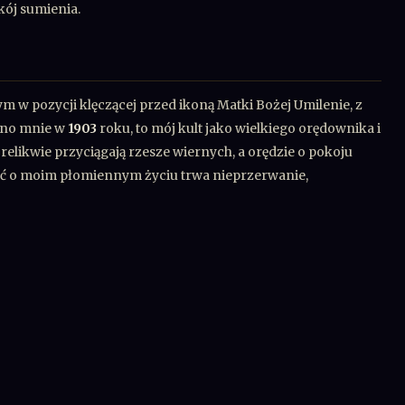
kój sumienia.
m w pozycji klęczącej przed ikoną Matki Bożej Umilenie, z
wano mnie w
1903
roku, to mój kult jako wielkiego orędownika i
relikwie przyciągają rzesze wiernych, a orędzie o pokoju
ęć o moim płomiennym życiu trwa nieprzerwanie,