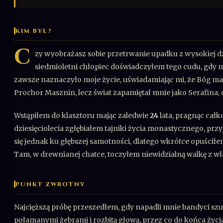
KIM BYŁ?
C
zy wyobrażasz sobie przetrwanie upadku z wysokiej d
siedmioletni chłopiec doświadczyłem tego cudu, gdy 
zawsze naznaczyło moje życie, uświadamiając mi, że Bóg m
Prochor Masznin, lecz świat zapamiętał mnie jako Serafina,
Wstąpiłem do klasztoru mając zaledwie
24
lata, pragnąc całko
dziesięciolecia zgłębiałem tajniki życia monastycznego, prz
się jednak ku głębszej samotności, dlatego wkrótce opuścił
Tam, w drewnianej chatce, toczyłem niewidzialną walkę z wł
PUNKT ZWROTNY
Najcięższą próbę przeszedłem, gdy napadli mnie bandyci sz
połamanymi żebrami i rozbitą głową, przez co do końca życia