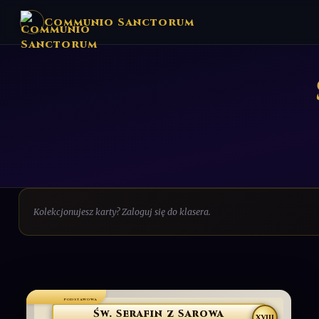
Communio Sanctorum
Kolekcjonujesz karty? Zaloguj się do klasera.
PODSTAWOWA
Św. Serafin z Sarowa
XVIII