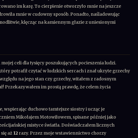
rowano im karę. To cierpienie otworzyło mnie na jeszcze
zdrowiła mnie w cudowny sposób. Ponadto, naśladowując
odlitwie, klęcząc na kamiennym głazie z uniesionymi
 mojej celi dla tysięcy poszukujących pocieszenia ludzi.
tóry potrafił czytać w ludzkich sercach i znał ukryte grzechy
 względu na jego stan czy grzechy, witałem z radosnym
ł! Przekazywałem im prostą prawdę, że celem życia
wspierając duchowo tamtejsze siostry i ucząc je
uczniem Mikołajem Motowiłowem, spisane później jako
ześcijańskiej mistyce światła. Doświadczałem licznych
 się aż
12
razy. Przez moje wstawiennictwo chorzy