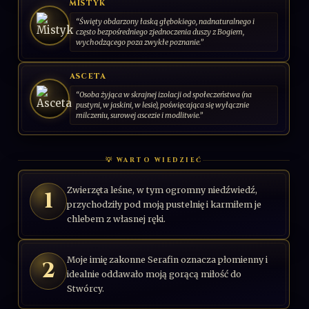
MISTYK
“Święty obdarzony łaską głębokiego, nadnaturalnego i
często bezpośredniego zjednoczenia duszy z Bogiem,
wychodzącego poza zwykłe poznanie.”
ASCETA
“Osoba żyjąca w skrajnej izolacji od społeczeństwa (na
pustyni, w jaskini, w lesie), poświęcająca się wyłącznie
milczeniu, surowej ascezie i modlitwie.”
💡 WARTO WIEDZIEĆ
Zwierzęta leśne, w tym ogromny niedźwiedź,
1
przychodziły pod moją pustelnię i karmiłem je
chlebem z własnej ręki.
Moje imię zakonne Serafin oznacza płomienny i
2
idealnie oddawało moją gorącą miłość do
Stwórcy.