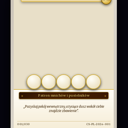
COMMUNIO
SANCTORUM
OBCOWANIE ŚWIĘTYCH
Patron mnichów i pustelników
DODAJ KARTĘ
„Pozyskaj pokój wewnętrzny, a tysiące dusz wokół ciebie
znajdzie zbawienie”.
001/030
CS-PL-2026-001
SERIA: ŚWIĘCI PAŃSCY | 2026 | POLSKA