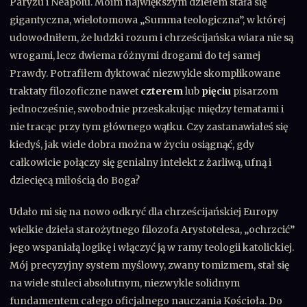
Paryżu i Neapolu. Moim największym dziełem stała się
gigantyczna, wielotomowa „Summa teologiczna”, w której
udowodniłem, że ludzki rozum i chrześcijańska wiara nie są
wrogami, lecz dwiema różnymi drogami do tej samej
Prawdy. Potrafiłem dyktować niezwykle skomplikowane
traktaty filozoficzne nawet
czterem
lub
pięciu
pisarzom
jednocześnie, swobodnie przeskakując między tematami i
nie tracąc przy tym głównego wątku. Czy zastanawiałeś się
kiedyś, jak wiele dobra można w życiu osiągnąć, gdy
całkowicie połączy się genialny intelekt z żarliwą, ufną i
dziecięcą miłością do Boga?
Udało mi się na nowo odkryć dla chrześcijańskiej Europy
wielkie dzieła starożytnego filozofa Arystotelesa, „ochrzcić”
jego wspaniałą logikę i włączyć ją w ramy teologii katolickiej.
Mój precyzyjny system myślowy, zwany tomizmem, stał się
na wiele stuleci absolutnym, niezwykle solidnym
fundamentem całego oficjalnego nauczania Kościoła. Do