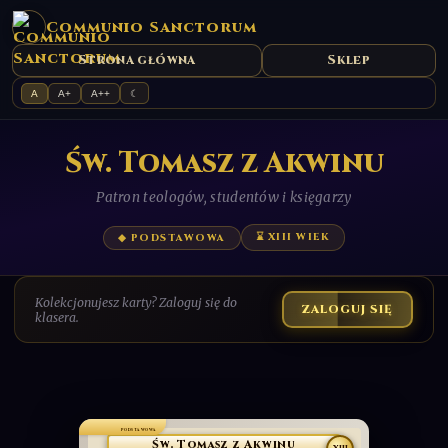
Communio Sanctorum
Strona główna
Sklep
A
A+
A++
☾
Św. Tomasz z Akwinu
Patron teologów, studentów i księgarzy
⌛ XIII WIEK
◆ PODSTAWOWA
Kolekcjonujesz karty? Zaloguj się do
ZALOGUJ SIĘ
klasera.