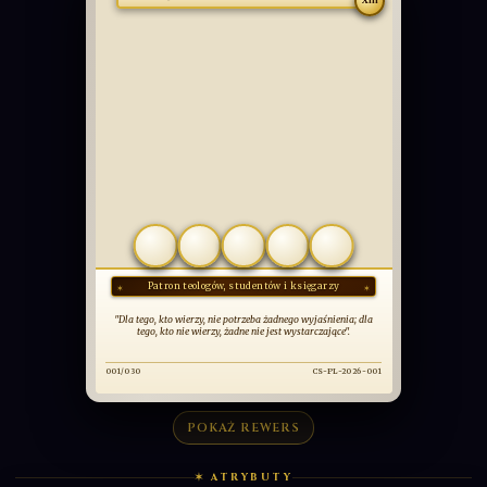
PODSTAWOWA
Św. Tomasz z Akwinu
XIII
COMMUNIO
SANCTORUM
OBCOWANIE ŚWIĘTYCH
POKAŻ REWERS
✶ ATRYBUTY