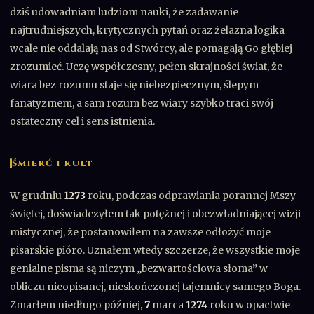
dziś udowadniam ludziom nauki, że zadawanie
najtrudniejszych, krytycznych pytań oraz żelazna logika
wcale nie oddalają nas od Stwórcy, ale pomagają Go głębiej
zrozumieć. Uczę współczesny, pełen skrajności świat, że
wiara bez rozumu staje się niebezpiecznym, ślepym
fanatyzmem, a sam rozum bez wiary szybko traci swój
ostateczny cel i sens istnienia.
ŚMIERĆ I KULT
W grudniu
1273
roku, podczas odprawiania porannej Mszy
świętej, doświadczyłem tak potężnej i obezwładniającej wizji
mistycznej, że postanowiłem na zawsze odłożyć moje
pisarskie pióro. Uznałem wtedy szczerze, że wszystkie moje
genialne pisma są niczym „bezwartościowa słoma” w
obliczu nieopisanej, nieskończonej tajemnicy samego Boga.
Zmarłem niedługo później,
7
marca
1274
roku w opactwie