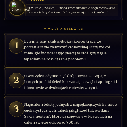
CZYSTOŚĆ
“Czystość (Dziewica) – Osoba, która ślubowała Bogu zachowanie
doskonałej czystości serca i ciała, rezygnując z małżeństwa.”
💡 WARTO WIEDZIEĆ
Byłem znany z tak głębokiej koncentracji, że
1
potrafiłem nie zauważyć królewskiej uczty wokół
mnie, głośno uderzając pięścią w stół, gdy nagle
wpadłem na rozwiązanie problemu.
Stworzyłem słynne
pięć
dróg poznania Boga, z
2
których po dziś dzień korzystają najwięksi apologeci i
filozofowie w dyskusjach z niewierzącymi.
Napisałem teksty jednych z najpiękniejszych hymnów
3
eucharystycznych, takich jak „Przed tak wielkim
Sakramentem”, które są śpiewane w kościołach na
całym świecie od ponad
700
lat.