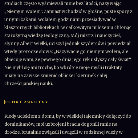
studiach często wyśmiewali mnie bez litości, nazywając
„Niemym Wołem”. Zamiast wchodzić w głośne, puste spory z
innymi żakami, wolałem godzinami przesiadywać w
klasztornych bibliotekach, w całkowitym milczeniu chłonąc
starożytną wiedzę teologiczną. Mój mistrz i nauczyciel,
słynny Albert Wielki, uciszył jednak szyderców i powiedział
wtedy prorocze słowa: „Nazywacie go niemym wołem, ale
obiecuję wam, że pewnego dnia jego ryk usłyszy cały świat”.
Nie mylił się ani trochę, bo wkrótce moje myśli i traktaty
miały na zawsze zmienić oblicze i kierunek całej
chrześcijańskiej nauki.
PUNKT ZWROTNY
Kiedy uciekłem z domu, by w wielkiej tajemnicy dołączyć do
dominikanów, moi uzbrojeni bracia dogonili mnie na
drodze, brutalnie związali i uwięzili w rodzinnej wieży w