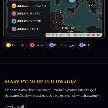
Urodzenie
Śmierć
Pobyt/posługa
Kult
⌂
✝
✦
⛪
Masz pytanie lub uwagę?
Chcesz dowiedzieć się więcej, zadać pytanie lub czegoś
brakuje? Zostaw wiadomość i adres e-mail — odpiszemy.
Twój e-mail
*