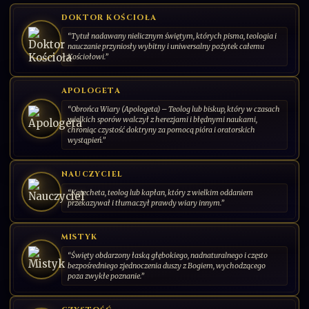
Patron teologów, studentów i księgarzy
DODAJ KARTĘ
DOKTOR KOŚCIOŁA
“Tytuł nadawany nielicznym świętym, których pisma, teologia i
"Dla tego, kto wierzy, nie potrzeba żadnego wyjaśnienia; dla
nauczanie przyniosły wybitny i uniwersalny pożytek całemu
tego, kto nie wierzy, żadne nie jest wystarczające".
Kościołowi.”
001/030
CS-PL-2026-00
SERIA: ŚWIĘCI PAŃSCY | 2026 | POLSKA
APOLOGETA
“Obrońca Wiary (Apologeta) – Teolog lub biskup, który w czasach
wielkich sporów walczył z herezjami i błędnymi naukami,
chroniąc czystość doktryny za pomocą pióra i oratorskich
wystąpień.”
NAUCZYCIEL
“Katecheta, teolog lub kapłan, który z wielkim oddaniem
przekazywał i tłumaczył prawdy wiary innym.”
MISTYK
“Święty obdarzony łaską głębokiego, nadnaturalnego i często
bezpośredniego zjednoczenia duszy z Bogiem, wychodzącego
poza zwykłe poznanie.”