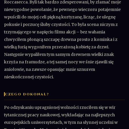
Roccasecca. Byli tak bardzo zdesperowani, by złamać moje
niewygodne powołanie, że pewnego wieczoru potajemnie
wpuścili do mojej celi piękną kurtyzanę, licząc, że ulegnę
pokusie i porzucę śluby czystości. To była scena niczym z
trzymającego w napięciu filmu akcji – bez wahania
chwyciłem płonącą szczapę drewna prosto z kominka i z
wielką furią wygoniłem przerażoną kobietę za drzwi.
Następnie wypaliłem tym samym drewnem wielki znak
krzyża na framudze, a tej samej nocy we śnie zjawili się
aniołowie, na zawsze opasując mnie sznurem
nieskończonej czystości.
CZEGO DOKONAŁ?
Po odzyskaniu upragnionej wolności rzuciłem się w wir
tytanicznej pracy naukowej, wykładając na najlepszych
europejskich uniwersytetach, w tym na słynnej uczelni w