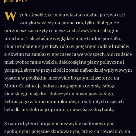
KIM BYŁ?
W
yobraź sobie, że twoja własna rodzina porywa cię i
zamyka w wieży na ponad
rok
, tylko dlatego, że
odrzucasz zaszczyty i chcesz zostać zwykłym, ubogim
mnichem. Tak właśnie wyglądały moje trudne początki,
choć urodziłem się w
1225
roku w potężnym rodzie hrabiów
z Akwinu na zamku w Roccasecca we Włoszech. Moi rodzice
mieli wobec mnie wielkie, dalekosiężne plany polityczne i
pragnęli, abym w przyszłości został najbardziej wpływowym
opatem w pobliskim, niezwykle bogatym klasztorze na
Monte Cassino. Ja jednak pragnąłem zrzec się całego
ziemskiego majątku i dołączyć do nowo powstałego,
żebraczego zakonu dominikanów, co w tamtych czasach
było dla arystokracji ogromną, niewybaczalną hańbą.
Z natury byłem chłopcem niezwykle małomównym,
spokojnym i potężnie zbudowanym, przez co rówieśnicy na