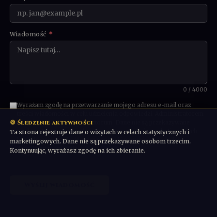
Wiadomość
*
0 / 4000
Wyrażam zgodę na przetwarzanie mojego adresu e-mail oraz
treści wiadomości w celu udzielenia odpowiedzi. Administratorem
🍪 Śledzenie aktywności
danych jest Communio Sanctorum. Dane nie są przekazywane
osobom trzecim ani wykorzystywane w celach marketingowych
Ta strona rejestruje dane o wizytach w celach statystycznych i
bez odrębnej zgody. Możesz poprosić o usunięcie danych w
marketingowych. Dane nie są przekazywane osobom trzecim.
dowolnym momencie.
Kontynuując, wyrażasz zgodę na ich zbieranie.
Wyślij wiadomość