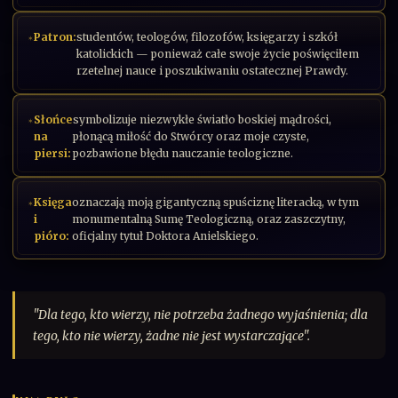
Patron:
studentów, teologów, filozofów, księgarzy i szkół
katolickich — ponieważ całe swoje życie poświęciłem
rzetelnej nauce i poszukiwaniu ostatecznej Prawdy.
Słońce
symbolizuje niezwykłe światło boskiej mądrości,
na
płonącą miłość do Stwórcy oraz moje czyste,
piersi:
pozbawione błędu nauczanie teologiczne.
Księga
oznaczają moją gigantyczną spuściznę literacką, w tym
i
monumentalną Sumę Teologiczną, oraz zaszczytny,
pióro:
oficjalny tytuł Doktora Anielskiego.
"Dla tego, kto wierzy, nie potrzeba żadnego wyjaśnienia; dla
tego, kto nie wierzy, żadne nie jest wystarczające".