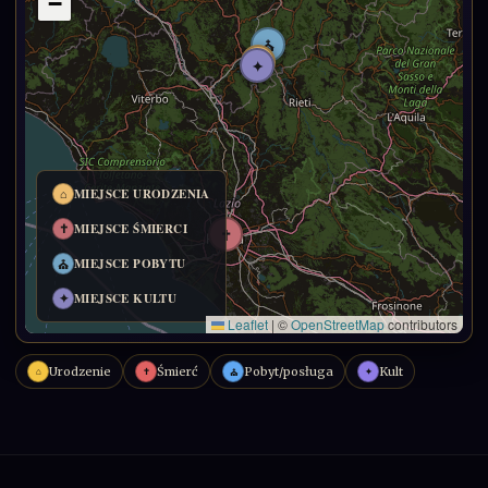
Urodzenie
Śmierć
Pobyt/posługa
Kult
⌂
✝
✦
⛪