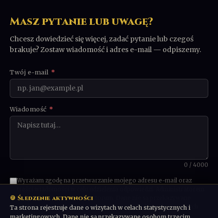
Masz pytanie lub uwagę?
Chcesz dowiedzieć się więcej, zadać pytanie lub czegoś
brakuje? Zostaw wiadomość i adres e-mail — odpiszemy.
Twój e-mail
*
Wiadomość
*
0 / 4000
Wyrażam zgodę na przetwarzanie mojego adresu e-mail oraz
treści wiadomości w celu udzielenia odpowiedzi. Administratorem
🍪 Śledzenie aktywności
danych jest Communio Sanctorum. Dane nie są przekazywane
osobom trzecim ani wykorzystywane w celach marketingowych
Ta strona rejestruje dane o wizytach w celach statystycznych i
bez odrębnej zgody. Możesz poprosić o usunięcie danych w
marketingowych. Dane nie są przekazywane osobom trzecim.