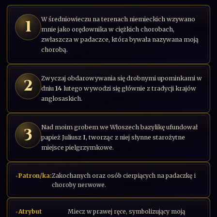
W średniowieczu na terenach niemieckich wzywano
1
mnie jako orędownika w ciężkich chorobach,
zwłaszcza w padaczce, która bywała nazywana moją
chorobą.
Zwyczaj obdarowywania się drobnymi upominkami w
2
dniu
14
lutego wywodzi się głównie z tradycji krajów
anglosaskich.
Nad moim grobem we Włoszech bazylikę ufundował
3
papież Juliusz
I
, tworząc z niej słynne starożytne
miejsce pielgrzymkowe.
Patron/ka:
Zakochanych oraz osób cierpiących na padaczkę i
choroby nerwowe.
Atrybut
Miecz w prawej ręce, symbolizujący moją