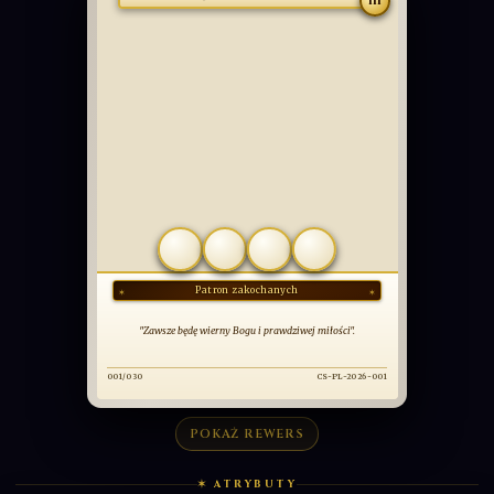
PODSTAWOWA
Św. Walenty
III
COMMUNIO
SANCTORUM
OBCOWANIE ŚWIĘTYCH
POKAŻ REWERS
✶ ATRYBUTY