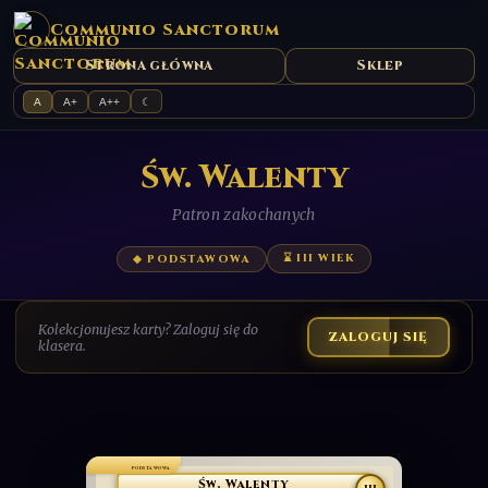
Communio Sanctorum
Strona główna
Sklep
A
A+
A++
☾
Św. Walenty
Patron zakochanych
⌛ III WIEK
◆ PODSTAWOWA
Kolekcjonujesz karty? Zaloguj się do
ZALOGUJ SIĘ
klasera.