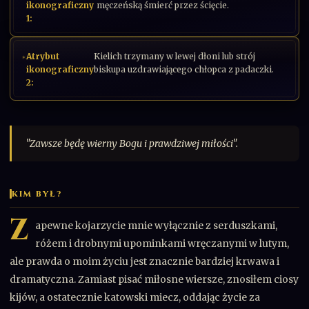
ikonograficzny
męczeńską śmierć przez ścięcie.
1
:
Atrybut
Kielich trzymany w lewej dłoni lub strój
ikonograficzny
biskupa uzdrawiającego chłopca z padaczki.
2
:
"Zawsze będę wierny Bogu i prawdziwej miłości".
KIM BYŁ?
Z
apewne kojarzycie mnie wyłącznie z serduszkami,
różem i drobnymi upominkami wręczanymi w lutym,
ale prawda o moim życiu jest znacznie bardziej krwawa i
dramatyczna. Zamiast pisać miłosne wiersze, znosiłem ciosy
kijów, a ostatecznie katowski miecz, oddając życie za