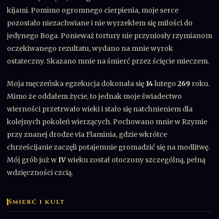
kijami. Pomimo ogromnego cierpienia, moje serce
pozostało niezachwiane i nie wyrzekłem się miłości do
jedynego Boga. Ponieważ tortury nie przyniosły rzymianom
oczekiwanego rezultatu, wydano na mnie wyrok
ostateczny. Skazano mnie na śmierć przez ścięcie mieczem.
Moja męczeńska egzekucja dokonała się
14
lutego
269
roku.
Mimo że oddałem życie, to jednak moje świadectwo
wierności przetrwało wieki i stało się natchnieniem dla
kolejnych pokoleń wierzących. Pochowano mnie w Rzymie
przy znanej drodze via Flaminia, gdzie wkrótce
chrześcijanie zaczęli potajemnie gromadzić się na modlitwę.
Mój grób już w
IV
wieku został otoczony szczególną, pełną
wdzięczności czcią.
ŚMIERĆ I KULT