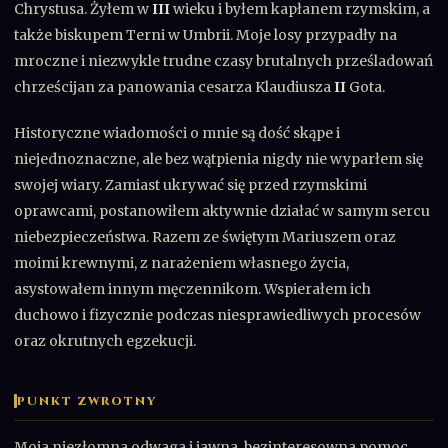
Chrystusa. Żyłem w
III
wieku i byłem kapłanem rzymskim, a
także biskupem Terni w Umbrii. Moje losy przypadły na
mroczne i niezwykle trudne czasy brutalnych prześladowań
chrześcijan za panowania cesarza Klaudiusza
II
Gota.
Historyczne wiadomości o mnie są dość skąpe i
niejednoznaczne, ale bez wątpienia nigdy nie wyparłem się
swojej wiary. Zamiast ukrywać się przed rzymskimi
oprawcami, postanowiłem aktywnie działać w samym sercu
niebezpieczeństwa. Razem ze świętym Mariuszem oraz
moimi krewnymi, z narażeniem własnego życia,
asystowałem innym męczennikom. Wspierałem ich
duchowo i fizycznie podczas niesprawiedliwych procesów
oraz okrutnych egzekucji.
PUNKT ZWROTNY
Moja niezłomna odwaga i jawna, bezinteresowna pomoc