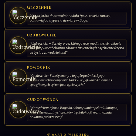
Patron zakochanych
DODAJ KARTĘ
MĘCZENNIK
“Osoba, która dobrowolnie oddała życie i zniosła tortury,
"Zawsze będę wierny Bogu i prawdziwej miłości".
odmawiając wyparcia się wiary w Boga.”
UZDROWICIEL
001/030
CS-PL-2026-00
SERIA: ŚWIĘCI PAŃSCY | 2026 | POLSKA
“Uzdrowiciel – Święty, przez którego ręce, modlitwę lub relikwie
Bóg przywracał chorym zdrowie fizyczne bądź psychiczne (często
za życia z zawodu lekarz).”
POMOCNIK
“Orędownik– Święty znany z tego, że po śmierci jego
wstawiennictwo wyprasza łaski w wyjątkowo trudnych i
specyficznych sytuacjach życiowych.”
CUDOTWÓRCA
“Narzędzie w rękach Boga do dokonywania spektakularnych,
niewytłumaczalnych znaków (np. bilokacji, rozmnożenia
pokarmu, wskrzeszeń).”
💡 WARTO WIEDZIEĆ