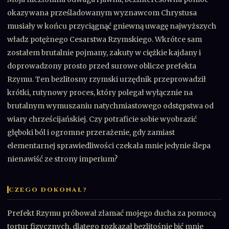
okazywana prześladowanym wyznawcom Chrystusa
musiały w końcu przyciągnąć gniewną uwagę najwyższych
władz potężnego Cesarstwa Rzymskiego. Wkrótce sam
zostałem brutalnie pojmany, zakuty w ciężkie kajdany i
doprowadzony prosto przed surowe oblicze prefekta
Rzymu. Ten bezlitosny rzymski urzędnik przeprowadził
krótki, rutynowy proces, który polegał wyłącznie na
brutalnym wymuszaniu natychmiastowego odstępstwa od
wiary chrześcijańskiej. Czy potraficie sobie wyobrazić
głęboki ból i ogromne przerażenie, gdy zamiast
elementarnej sprawiedliwości czekała mnie jedynie ślepa
nienawiść ze strony imperium?
CZEGO DOKONAŁ?
Prefekt Rzymu próbował złamać mojego ducha za pomocą
tortur fizycznych, dlatego rozkazał bezlitośnie bić mnie